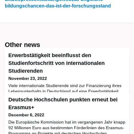
bildungschancen-das-ist-der-forschungsstand
Other news
Erwerbstätigkeit beeinflusst den
Studienfortschritt von internationalen
Studierenden
November 23, 2022
Viele internationale Studierende sind zur Finanzierung ihres
Lebensunterhalts in Deutschland auf eine Erwerbstätigkeit
angewiesen. Der Übergang in die studentische
Deutsche Hochschulen punkten erneut bei
Erwerbstätigkeit führt nicht zu einer Verschlechterung der
Erasmus+
Studiennoten. Die Aufnahme einer Erwerbstätigkeit bzw. die
Erhöhung des Beschäftigungsumfangs verringern dagegen
December 6, 2022
den Anteil der erreichten ECTS-Punkte. Nur der Übergang zu
Die Europäische Kommission hat im vergangenen Jahr knapp
höher
92 Millionen Euro aus bestimmten Förderlinien des Erasmus-
Programms an Projekte mit deutschen Hochschulen,