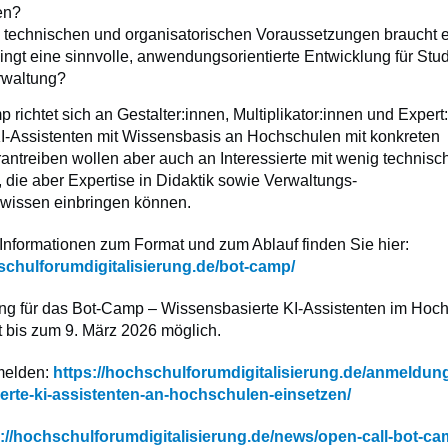
ten?
 technischen und organisatorischen Voraussetzungen braucht 
ingt eine sinnvolle, anwendungsorientierte Entwicklung für Stu
rwaltung?
richtet sich an Gestalter:innen, Multiplikator:innen und Expert:
-Assistenten mit Wissensbasis an Hochschulen mit konkreten
antreiben wollen aber auch an Interessierte mit wenig technisc
 die aber Expertise in Didaktik sowie Verwaltungs-
wissen einbringen können.
 Informationen zum Format und zum Ablauf finden Sie hier:
schulforumdigitalisierung.de/bot-camp/
g für das Bot-Camp – Wissensbasierte KI-Assistenten im Hoch
st bis zum 9. März 2026 möglich.
nmelden:
https://hochschulforumdigitalisierung.de/anmeldun
erte-ki-assistenten-an-hochschulen-einsetzen/
s://hochschulforumdigitalisierung.de/news/open-call-bot-ca