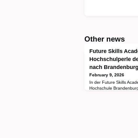
Other news
Future Skills Aca
Hochschulperle d
nach Brandenbur
February 9, 2026
In der Future Skills Aca
Hochschule Brandenburg 
von zukunftsorientierten
sowohl für Studierende 
Unternehmen. Zur nachh
werden Studierende und 
Formaten miteinander ver
optimale Ausgangsbasis
die T