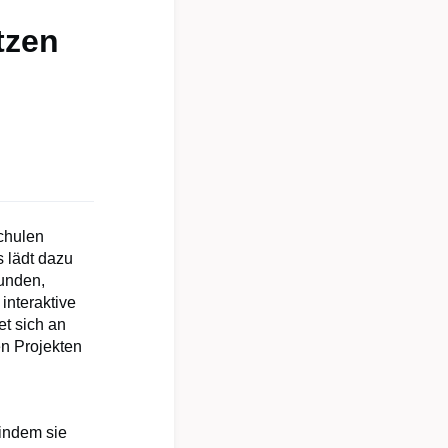
tzen
schulen
 lädt dazu
unden,
interaktive
et sich an
en Projekten
 indem sie