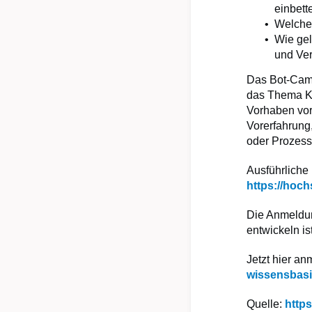
einbet
Welche
Wie gel
und Ve
Das Bot-Camp 
das Thema KI
Vorhaben vor
Vorerfahrung,
oder Prozess
Ausführliche
https://hoch
Die Anmeldun
entwickeln i
Jetzt hier a
wissensbasi
Quelle:
http