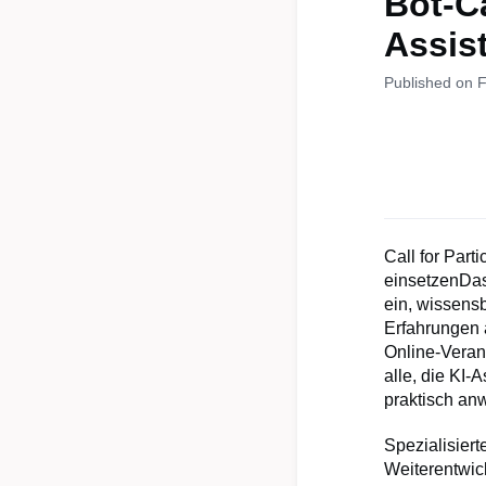
Bot-C
Assis
Published on 
Call for Par
einsetzenDas
ein, wissens
Erfahrungen 
Online-Verans
alle, die KI-
praktisch a
Spezialisiert
Weiterentwick