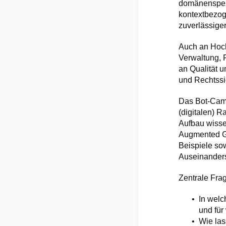
domänenspezi
kontextbezog
zuverlässiger
Auch an Hoch
Verwaltung, 
an Qualität 
und Rechtssic
Das Bot-Camp
(digitalen) 
Aufbau wissen
Augmented Ge
Beispiele sow
Auseinanders
Zentrale Fra
In welc
und für
Wie las