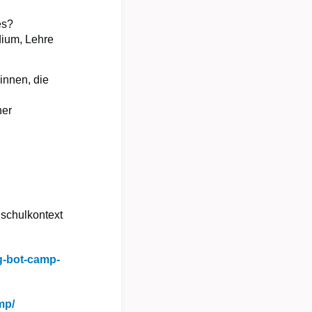
es?
dium, Lehre
innen, die
her
schulkontext
g-bot-camp-
mp/