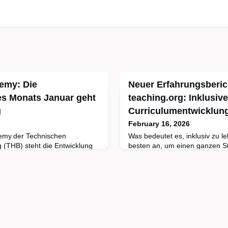
demy: Die
Neuer Erfahrungsberich
es Monats Januar geht
teaching.org: Inklusive
g
Curriculumentwicklun
February 16, 2026
demy der Technischen
Was bedeutet es, inklusiv zu l
(THB) steht die Entwicklung
besten an, um einen ganzen St
 Kompetenzen im Mittelpunkt –
gestalten? FH-Prof.in Mag.a D
und Lehrende als auch für
Oberösterreich) und Prof. Dr. 
altigen Stärkung der Region
sprechen im e-teaching.org-Int
Unternehmen in vielfältigen
und Diversitätsmanagement in
netzt. Damit wird eine
Curriculumentwicklung.Im neue
 geschaffen, um gemeinsam
„Inklusive Curriculumentwicklu
Prof.in M