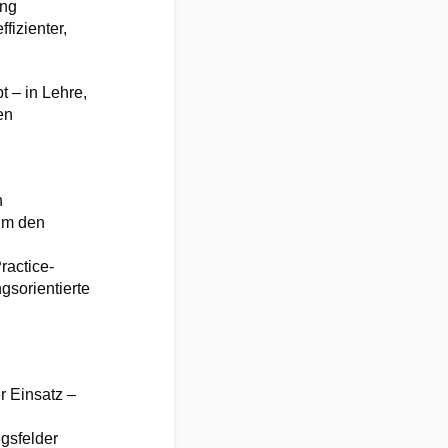
ung
fizienter,
 – in Lehre,
en
n
um den
ractice-
gsorientierte
r Einsatz –
ngsfelder