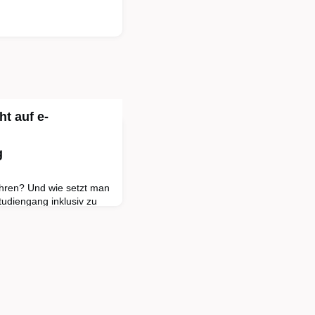
t auf e-
g
ehren? Und wie setzt man
udiengang inklusiv zu
r.in Silke Preymann (FH
Frank Linde (TH Köln)
erview über Inklusion
 der
n Erfahrungsbericht
ng“ erzählen FH-