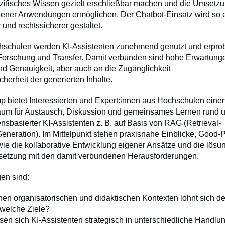
fisches Wissen gezielt erschließbar machen und die Umsetz
ener Anwendungen ermöglichen. Der Chatbot-Einsatz wird so ef
 und rechtssicherer gestaltet.
schulen werden KI-Assistenten zunehmend genutzt und erprobt
Forschung und Transfer. Damit verbunden sind hohe Erwartung
und Genauigkeit, aber auch an die Zugänglichkeit
herheit der generierten Inhalte.
 bietet Interessierten und Expert:innen aus Hochschulen eine
Raum für Austausch, Diskussion und gemeinsames Lernen rund 
sbasierter KI-Assistenten z. B. auf Basis von RAG (Retrieval-
neration). Im Mittelpunkt stehen praxisnahe Einblicke, Good-P
ie die kollaborative Entwicklung eigener Ansätze und die lösun
etzung mit den damit verbundenen Herausforderungen.
gen sind:
hen organisatorischen und didaktischen Kontexten lohnt sich de
 welche Ziele?
sen sich KI-Assistenten strategisch in unterschiedliche Handlu