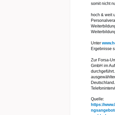
somit nicht n
hoch & weit 
Personalvera
Weiterbildun
Weiterbildung
Unter
www.ho
Ergebnisse s
Zur Forsa-Um
GmbH im Auft
durchgeführt
ausgewählter
Deutschland.
Telefoninterv
Quelle:
https://www.
ngsangebote