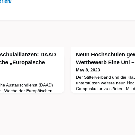
rien/
schulallianzen: DAAD
Neun Hochschulen ge
che „Europäische
Wettbewerb Eine Uni –
May 8, 2023
Der Stifterverband und die Klau
unterstützen weitere neun Hoc
he Austauschdienst (DAAD)
Campuskultur zu stärken. Mi
ie „Woche der Europäischen
"Eine Uni – ein Buch" bringen s
Schirmherrschaft von
einer Hochschule über versch
 Bettina Stark-Watzinger. Die
eines Buches miteinander ins
ffentlichkeit die
prämierte Hochschule bekommt
lianzen und die beteiligten
Umsetzung ihrer Ideen. Kooper
äher. In der Woche vom 5. bis
Programms ist
anstaltungen geplant.„Wir