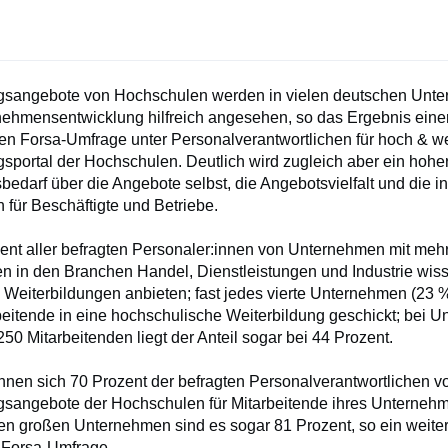
gsangebote von Hochschulen werden in vielen deutschen Unte
rnehmensentwicklung hilfreich angesehen, so das Ergebnis eine
ven Forsa-Umfrage unter Personalverantwortlichen für hoch & w
gsportal der Hochschulen. Deutlich wird zugleich aber ein hohe
bedarf über die Angebote selbst, die Angebotsvielfalt und die i
 für Beschäftigte und Betriebe.
ent aller befragten Personaler:innen von Unternehmen mit mehr
en in den Branchen Handel, Dienstleistungen und Industrie wis
Weiterbildungen anbieten; fast jedes vierte Unternehmen (23 
beitende in eine hochschulische Weiterbildung geschickt; bei 
250 Mitarbeitenden liegt der Anteil sogar bei 44 Prozent.
nnen sich 70 Prozent der befragten Personalverantwortlichen vo
gsangebote der Hochschulen für Mitarbeitende ihres Unterneh
den großen Unternehmen sind es sogar 81 Prozent, so ein weiter
 Forsa-Umfrage.