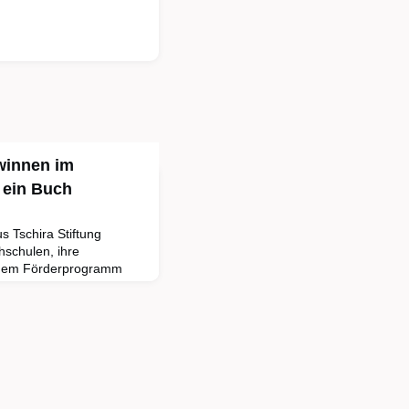
winnen im
 ein Buch
s Tschira Stiftung
hschulen, ihre
t dem Förderprogramm
ie alle Mitarbeitenden
iedene Aktionen anhand
 Gespräch. Jede
 10.000 Euro für die
ationspartner des