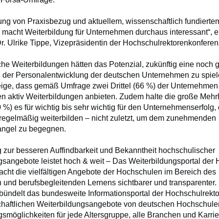
ung von Praxisbezug und aktuellem, wissenschaftlich fundiert
macht Weiterbildung für Unternehmen durchaus interessant“, er
r. Ulrike Tippe, Vizepräsidentin der Hochschulrektorenkonferen
he Weiterbildungen hätten das Potenzial, zukünftig eine noch 
 der Personalentwicklung der deutschen Unternehmen zu spiel
eige, dass gemäß Umfrage zwei Drittel (66 %) der Unternehmen
en aktiv Weiterbildungen anbieten. Zudem halte die große Mehrh
 %) es für wichtig bis sehr wichtig für den Unternehmenserfolg,
 regelmäßig weiterbilden – nicht zuletzt, um dem zunehmenden
angel zu begegnen.
g zur besseren Auffindbarkeit und Bekanntheit hochschulischer
gsangebote leistet hoch & weit – Das Weiterbildungsportal der
acht die vielfältigen Angebote der Hochschulen im Bereich des
 und berufsbegleitenden Lernens sichtbarer und transparenter.
bündelt das bundesweite Informationsportal der Hochschulrekt
chaftlichen Weiterbildungsangebote von deutschen Hochschule
gsmöglichkeiten für jede Altersgruppe, alle Branchen und Karri