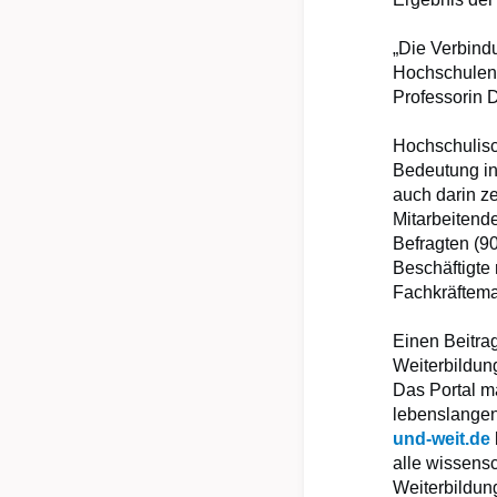
„Die Verbind
Hochschulen 
Professorin D
Hochschulisc
Bedeutung in
auch darin z
Mitarbeitend
Befragten (90
Beschäftigte
Fachkräftem
Einen Beitra
Weiterbildun
Das Portal m
lebenslangen
und-weit.de
alle wissens
Weiterbildun