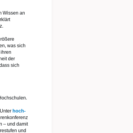
em Wissen an
klärt
z.
größere
en, was sich
 ihren
eit der
 dass sich
 Hochschulen.
 Unter
hoch-
orenkonferenz
n – und damit
erestufen und