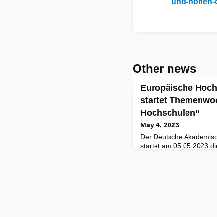
und-hohen-o
Other news
Europäische Hoch
startet Themenwo
Hochschulen“
May 4, 2023
Der Deutsche Akademisc
startet am 05.05.2023 d
Hochschulen“ unter der 
Bundesbildungsministerin
Themenwoche bringt der Ö
Europäischen Hochschulal
deutschen Hochschulen n
12. Mai sind dazu 47 Ver
müssen