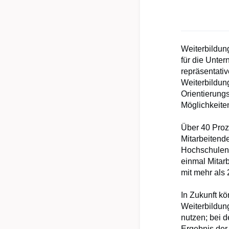
Weiterbildun
für die Unte
repräsentati
Weiterbildun
Orientierungs
Möglichkeiten
Über 40 Proz
Mitarbeitend
Hochschulen 
einmal Mitar
mit mehr als 
In Zukunft kö
Weiterbildun
nutzen; bei 
Ergebnis der