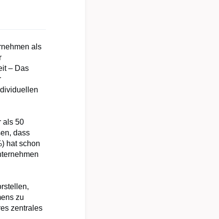
rnehmen als
r
eit – Das
r
ndividuellen
 als 50
sen, dass
%) hat schon
Unternehmen
rstellen,
mens zu
es zentrales