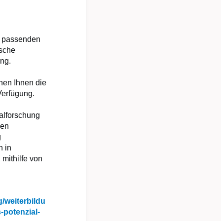
ll passenden
ische
ung.
hen Ihnen die
Verfügung.
ialforschung
len
g
n in
mithilfe von
/weiterbildu
potenzial-