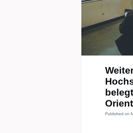
Weite
Hochs
beleg
Orien
Published on 