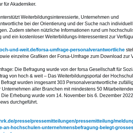
ur für Akademiker.
unterstützt Weiterbildungsinteressierte, Unternehmen und
ntwortliche bei der Orientierung und der Suche nach individue
gen. Zudem stehen nützliche Informationen rund um hochschul
 und ein kostenloser Weiterbildungs-Interessentest zur Verfüg
ch-und-weit.de/forsa-umfrage-personalverantwortliche
ste
owie einzelne Grafiken der Forsa-Umfrage zum Download zur 
frage: Die Befragung wurde von der forsa Gesellschaft für Soz
rag von hoch & weit – Das Weiterbildungsportal der Hochschu
. Befragt wurden insgesamt 303 Personalverantwortliche zufälli
 Unternehmen aller Branchen mit mindestens 50 Mitarbeitende
 Die Erhebung wurde vom 14. November bis 6. Dezember 2022 
iews durchgeführt.
hrk.de/presse/pressemitteilungen/pressemitteilung/meldung
-an-hochschulen-unternehmensbefragung-belegt-grosses-