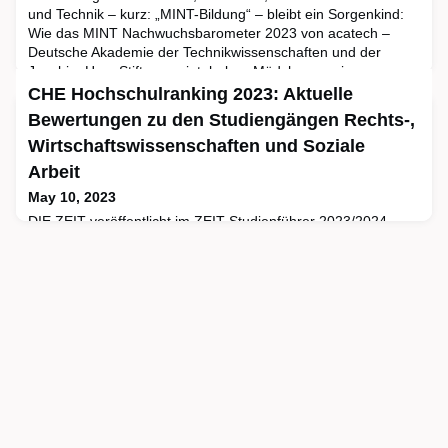
und Technik – kurz: „MINT-Bildung“ – bleibt ein Sorgenkind:
Wie das MINT Nachwuchsbarometer 2023 von acatech –
Deutsche Akademie der Technikwissenschaften und der
Joachim Herz Stiftung zeigt, haben Mädchen sowie neu
zugewanderte Kinder große Leistungsrückstände. Bei
CHE Hochschulranking 2023: Aktuelle
ausländischen Studierenden sind deutsche Hochschulen und
Bewertungen zu den Studiengängen Rechts-,
ihr MINT-Angebot
Wirtschaftswissenschaften und Soziale
Arbeit
May 10, 2023
DIE ZEIT veröffentlicht im ZEIT Studienführer 2023/2024
sowie auf HeyStudium die neuesten Ergebnisse des
Hochschulrankings vom Centrum für Hochschulentwicklung
(CHE). Das Ranking umfasst Beurteilungen von Studierenden
zu den Studienbedingungen an ihrer Hochschule sowie
Fakten zu Studium, Lehre und Forschung. Der ZEIT
Studienführer veröffentlicht Auszüge aus dem Ranking und
beantwortet auf 300 Seit