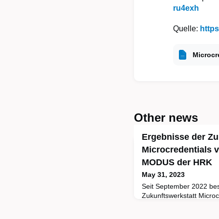
ru4exh
Quelle:
http
Microcr
Other news
Ergebnisse der Zu
Microcredentials ve
MODUS der HRK
May 31, 2023
Seit September 2022 besc
Zukunftswerkstatt Micro
initiierte Expert:innengr
Hochschulen Microcreden