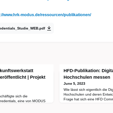
s://www.hrk-modus.de/ressourcen/publikationen/
edentials_Studie_WEB.pdf
kunftswerkstatt
HFD-Publikation: Digit
röffentlicht | Projekt
Hochschulen messen
June 5, 2023
Wie lässt sich eigentlich die Di
Hochschulen und deren Entwi
häftigte sich die
Frage hat sich eine HFD Com
credentials, eine von MODUS
gewidmet. Das Diskussionspapie
uppe, mit der Frage, wie
das Hochschulen für sich nutz
tials als