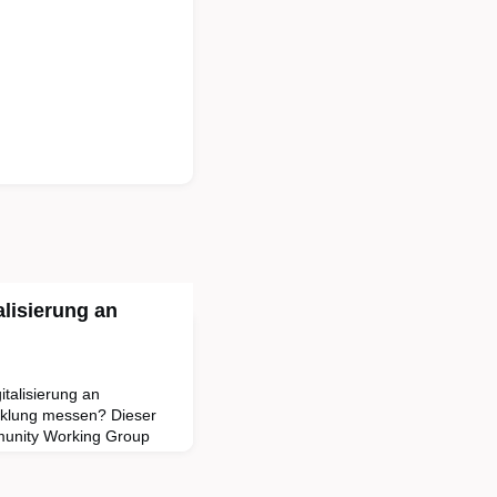
alisierung an
gitalisierung an
cklung messen? Dieser
munity Working Group
r stellt ein Modell vor,
en können, um die