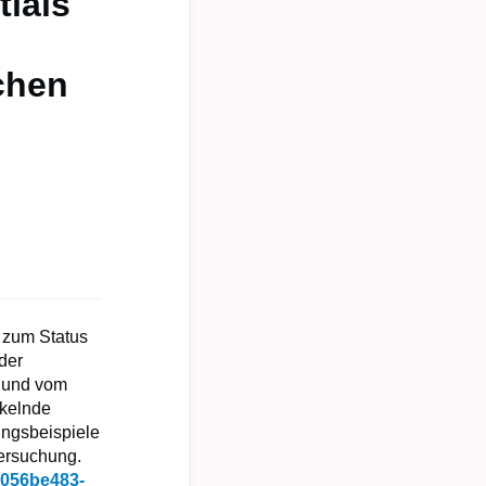
tials
chen
k zum Status
der
 und vom
ckelnde
ngsbeispiele
ersuchung.
4b056be483-