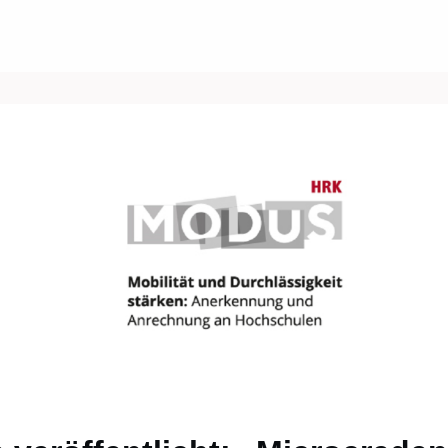
Über uns
Events
News
Gruppen
ungen/Jobs
Kontakt/Recht