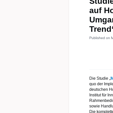
Studie
auf H
Umgan
Trend
Published on 
Die Studie „
M
quo der Impl
deutschen H
Institut für 
Rahmenbeding
sowie Handlu
Die komplette