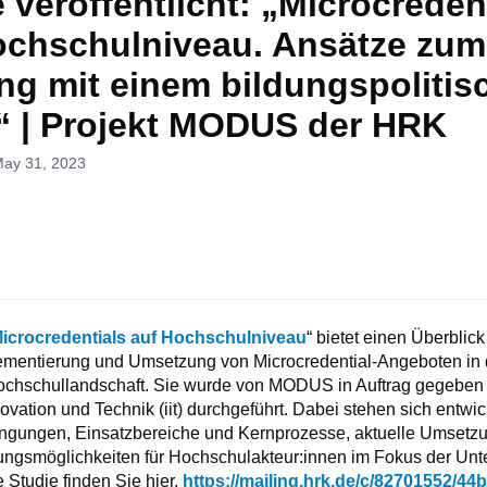
 veröffentlicht: „Microcreden
ochschulniveau. Ansätze zum
g mit einem bildungspolitis
“ | Projekt MODUS der HRK
May 31, 2023
icrocredentials auf Hochschulniveau
“ bietet einen Überblic
ementierung und Umsetzung von Microcredential-Angeboten in 
ochschullandschaft. Sie wurde von MODUS in Auftrag gegeben
Innovation und Technik (iit) durchgeführt. Dabei stehen sich entwi
ungen, Einsatzbereiche und Kernprozesse, aktuelle Umsetzu
ngsmöglichkeiten für Hochschulakteur:innen im Fokus der Unt
 Studie finden Sie hier.
https://mailing.hrk.de/c/82701552/4