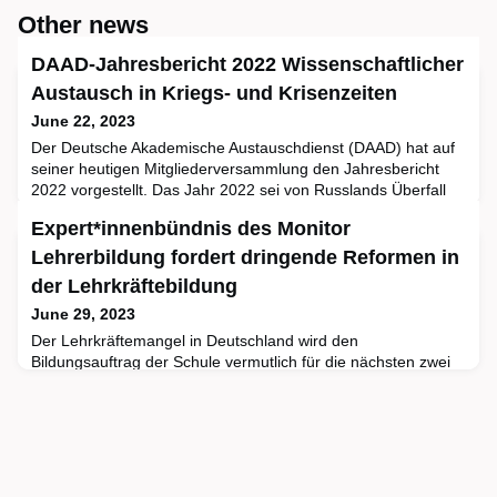
Other news
DAAD-Jahresbericht 2022 Wissenschaftlicher
Austausch in Kriegs- und Krisenzeiten
June 22, 2023
Der Deutsche Akademische Austauschdienst (DAAD) hat auf
seiner heutigen Mitgliederversammlung den Jahresbericht
2022 vorgestellt. Das Jahr 2022 sei von Russlands Überfall
auf die Ukraine und der damit verbundenen „Zeitenwende“
Expert*innenbündnis des Monitor
geprägt gewesen, so DAAD-Präsident Mukherjee in Bonn. Mit
rund 140.000 Geförderten erreichte der DAAD zugleich fast
Lehrerbildung fordert dringende Reformen in
wieder das Mobilitätsniveau von vor der Corona-Pandemie.
der Lehrkräftebildung
June 29, 2023
Der Lehrkräftemangel in Deutschland wird den
Bildungsauftrag der Schule vermutlich für die nächsten zwei
Jahrzehnte beeinträchtigen. Digitalisierung und Künstliche
Intelligenz verändern das Lehren und Lernen fundamental.
Bildungsexpert*innen von vier Organisationen fordern für eine
zukunftsfähige und attraktivere Lehrkräftebildung in
Deutschland umfassende Reformen. Hierzu gehören unter
anderem fl