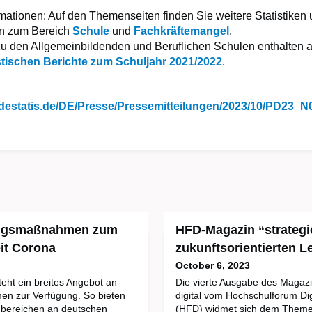
rmationen: Auf den Themenseiten finden Sie weitere Statistiken
en zum Bereich
Schule
und
Fachkräftemangel
.
u den Allgemeinbildenden und Beruflichen Schulen enthalten 
stischen Berichte zum Schuljahr 2021/2022
.
.destatis.de/DE/Presse/Pressemitteilungen/2023/10/PD23_N
ungsmaßnahmen zum
HFD-Magazin “strategie
eit Corona
zukunftsorientierten 
October 6, 2023
eht ein breites Angebot an
Die vierte Ausgabe des Magazi
n zur Verfügung. So bieten
digital vom Hochschulforum Dig
chbereichen an deutschen
(HFD) widmet sich dem Them