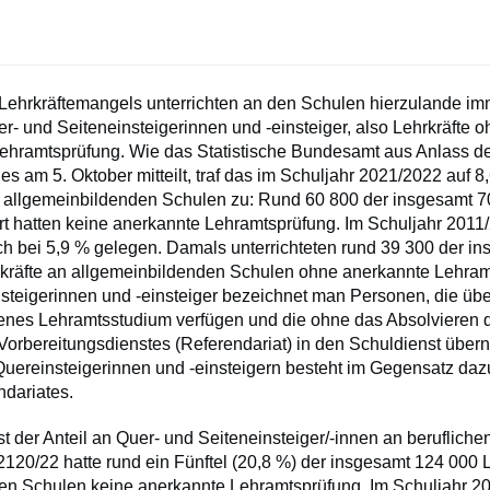
 Lehrkräftemangels unterrichten an den Schulen hierzulande i
- und Seiteneinsteigerinnen und -einsteiger, also Lehrkräfte 
ehramtsprüfung. Wie das Statistische Bundesamt aus Anlass d
es am 5. Oktober mitteilt, traf das im Schuljahr 2021/2022 auf 8
n allgemeinbildenden Schulen zu: Rund 60 800 der insgesamt 
ort hatten keine anerkannte Lehramtsprüfung. Im Schuljahr 2011
och bei 5,9 % gelegen. Damals unterrichteten rund 39 300 der i
kräfte an allgemeinbildenden Schulen ohne anerkannte Lehram
nsteigerinnen und -einsteiger bezeichnet man Personen, die übe
nes Lehramtsstudium verfügen und die ohne das Absolvieren 
 Vorbereitungsdienstes (Referendariat) in den Schuldienst üb
Quereinsteigerinnen und -einsteigern besteht im Gegensatz dazu
ndariates.
t der Anteil an Quer- und Seiteneinsteiger/-innen an berufliche
120/22 hatte rund ein Fünftel (20,8 %) der insgesamt 124 000 L
hen Schulen keine anerkannte Lehramtsprüfung. Im Schuljahr 2