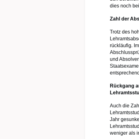
dies noch bei
Zahl der Ab
Trotz des hoh
Lehramtsabso
rückläufig. 
Abschlussprü
und Absolven
Staatsexamen
entsprechend
Rückgang au
Lehramtsst
Auch die Zah
Lehramtsstud
Jahr gesunke
Lehramtsstud
weniger als i