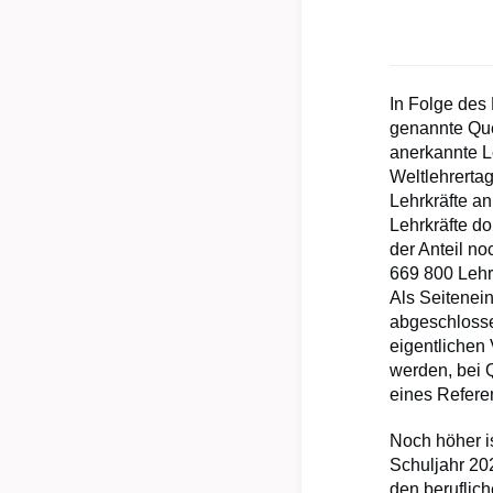
In Folge des
genannte Quer
anerkannte L
Weltlehrertag
Lehrkräfte a
Lehrkräfte d
der Anteil n
669 800 Lehr
Als Seitenei
abgeschlosse
eigentlichen
werden, bei 
eines Refere
Noch höher is
Schuljahr 202
den beruflic