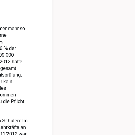
mmer mehr so
ohne
es
,6 % der
709 000
/2012 hatte
nsgesamt
tsprüfung.
r kein
des
ernommen
 die Pflicht
n Schulen: Im
ehrkräfte an
011/2012 war