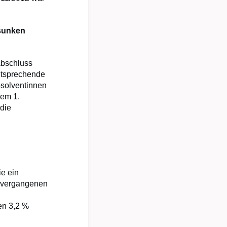
sunken
abschluss
ntsprechende
bsolventinnen
dem 1.
 die
ie ein
m vergangenen
en 3,2 %