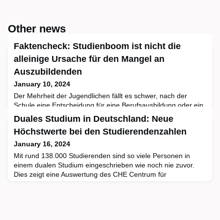
Other news
Faktencheck: Studienboom ist nicht die
alleinige Ursache für den Mangel an
Auszubildenden
January 10, 2024
Der Mehrheit der Jugendlichen fällt es schwer, nach der
Schule eine Entscheidung für eine Berufsausbildung oder ein
Studium zu treffen. Dazu tragen auch zahlreiche Mythen zu
Duales Studium in Deutschland: Neue
Studium und Ausbildung bei, die in Gesellschaft und Politik
Höchstwerte bei den Studierendenzahlen
kursieren. In einer gemeinsamen Analyse haben die
Bertelsmann Stiftung und das CHE Centrum für
January 16, 2024
Hochschulentwicklung zehn verbreiteten Mythen zur
Mit rund 138.000 Studierenden sind so viele Personen in
nachschulischen Bildu
einem dualen Studium eingeschrieben wie noch nie zuvor.
Dies zeigt eine Auswertung des CHE Centrum für
Hochschulentwicklung auf Basis der jüngsten verfügbaren
Daten aus dem Jahr 2022. Dennoch bleibt das Studienformat,
welches akademische und betriebliche Ausbildung
miteinander verbindet, weiterhin ein Nischenphänomen: Nur