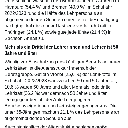
Unterschiede zwischen den Bundesländern. Während in
Hamburg (54,4 %) und Bremen (49,9 %) im Schuljahr
2022/2023 rund die Hälfte des Lehrpersonals an
allgemeinbildenden Schulen einer Teilzeitbeschäftigung
nachging, traf dies nur auf fast jede vierte Lehrkraft in
Thüringen (24,1 %) sowie gute jede fünfte (21,4 %) in
Sachsen-Anhalt zu.
Mehr als ein Drittel der Lehrerinnen und Lehrer ist 50
Jahre und älter
Wichtig zur Einschätzung des künftigen Bedarfs an neuen
Lehrkräften ist die Altersstruktur innerhalb der
Berufsgruppe. Gut ein Viertel (25,6 %) der Lehrkräfte im
Schuljahr 2022/2023 war zwischen 50 und 59 Jahre alt,
10,6 % waren 60 Jahre und älter. Mehr als jede dritte
Lehrkraft (36,2 %) war demnach 50 Jahre und älter.
Demgegenüber fällt der Anteil der jüngeren
Berufseinsteigerinnen und -einsteiger geringer aus: Die
unter 35-Jährigen machten 21,1 % des Lehrpersonals an
allgemeinbildenden Schulen aus.
Auch hinsichtlich der Altersstruktur bestehen große