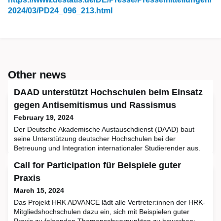
2024/03/PD24_096_213.html
Other news
DAAD unterstützt Hochschulen beim Einsatz
gegen Antisemitismus und Rassismus
February 19, 2024
Der Deutsche Akademische Austauschdienst (DAAD) baut
seine Unterstützung deutscher Hochschulen bei der
Betreuung und Integration internationaler Studierender aus.
Im „Kombinierten Stipendien- und Betreuungsprogramm
Call for Participation für Beispiele guter
(STIBET)“ stehen ab sofort rund 14 Millionen Euro aus Mitteln
des Auswärtigen Amts zur Verfügung. Erstmalig sind darin
Praxis
auch eine Million Euro Fördermittel für Aktivitäten gegen
March 15, 2024
Antisemi
Das Projekt HRK ADVANCE lädt alle Vertreter:innen der HRK-
Mitgliedshochschulen dazu ein, sich mit Beispielen guter