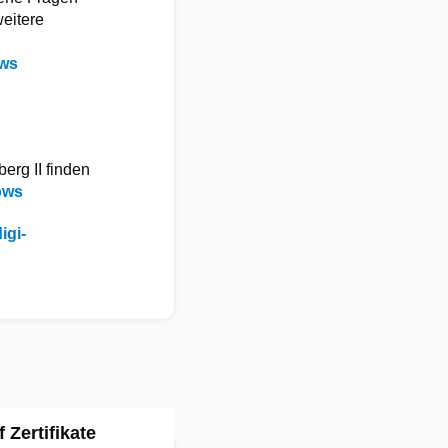
weitere
ows
erg II finden
lows
igi-
f Zertifikate