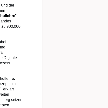
 und der
amm
hullehre
".
Landes
s zu 900.000
abei
und
ra
e Digitale
rozess
hullehre.
nzepte zu
 erklärt
weiten
mberg setzen
zepten