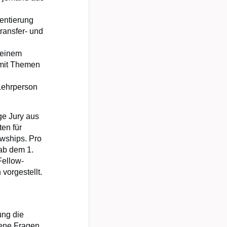
entierung
ransfer- und
/einem
 mit Themen
Lehrperson
e Jury aus
en für
owships. Pro
ab dem 1.
Fellow-
vorgestellt.
ung die
fene Fragen