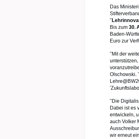
Das Minister
Stifterverba
"
Lehrinnovat
Bis zum
30. 
Baden-Württe
Euro zur Ver
"Mit der wei
unterstützen
voranzutreib
Olschowski. "
Lehre@BW2025
'Zukunftslabo
"Die Digitali
Dabei ist es
entwickeln, u
auch Volker 
Ausschreibu
wir erneut ei