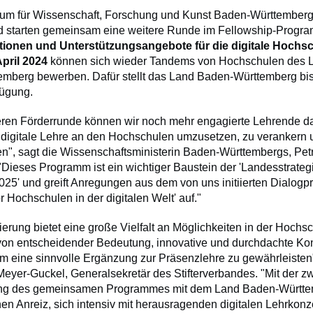
ium für Wissenschaft, Forschung und Kunst Baden-Württemberg
nd starten gemeinsam eine weitere Runde im Fellowship-Progr
ionen und Unterstützungsangebote für die digitale Hochsc
April 2024
können sich wieder Tandems von Hochschulen des 
mberg bewerben. Dafür stellt das Land Baden-Württemberg bi
fügung.
teren Förderrunde können wir noch mehr engagierte Lehrende d
, digitale Lehre an den Hochschulen umzusetzen, zu verankern 
en", sagt die Wissenschaftsministerin Baden-Württembergs, Pet
Dieses Programm ist ein wichtiger Baustein der 'Landesstrategi
' und greift Anregungen aus dem von uns initiierten Dialogp
r Hochschulen in der digitalen Welt' auf."
sierung bietet eine große Vielfalt an Möglichkeiten in der Hochsc
 von entscheidender Bedeutung, innovative und durchdachte Ko
m eine sinnvolle Ergänzung zur Präsenzlehre zu gewährleisten",
Meyer-Guckel, Generalsekretär des Stifterverbandes. "Mit der z
ng des gemeinsamen Programmes mit dem Land Baden-Württe
nen Anreiz, sich intensiv mit herausragenden digitalen Lehrkon