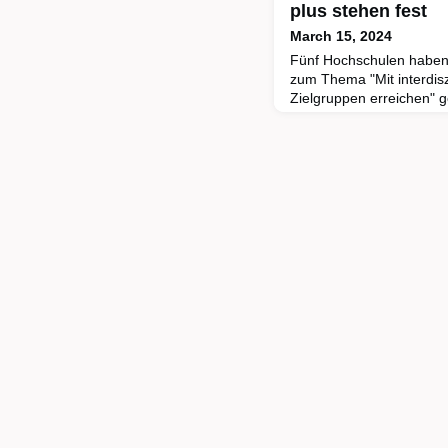
plus stehen fest
March 15, 2024
Fünf Hochschulen haben 
zum Thema "Mit interdis
Zielgruppen erreichen" 
plus wurde gemeinsam vo
Friedrich Jungheinrich-St
durchgeführt.Jugendlic
noch als wenig lebensna
disziplinenübergreifend
Mathematik, Inf