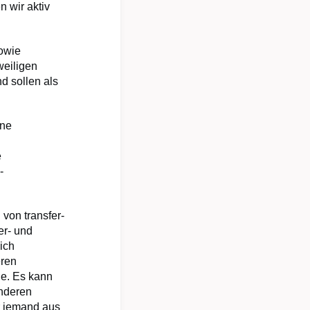
 wir aktiv
sowie
weiligen
d sollen als
ene
e
-
von transfer-
er- und
ich
eren
e. Es kann
anderen
r jemand aus