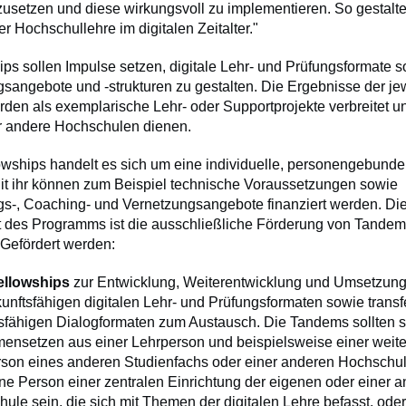
usetzen und diese wirkungsvoll zu implementieren. So gestalten
er Hochschullehre im digitalen Zeitalter."
ips sollen Impulse setzen, digitale Lehr- und Prüfungsformate 
gsangebote und -strukturen zu gestalten. Die Ergebnisse der je
den als exemplarische Lehr- oder Supportprojekte verbreitet un
für andere Hochschulen dienen.
owships handelt es sich um eine individuelle, personengebund
it ihr können zum Beispiel technische Voraussetzungen sowie
ngs-, Coaching- und Vernetzungsangebote finanziert werden. Di
 des Programms ist die ausschließliche Förderung von Tandem
 Gefördert werden:
ellowships
zur Entwicklung, Weiterentwicklung und Umsetzung 
unftsfähigen digitalen Lehr- und Prüfungsformaten sowie transf
sfähigen Dialogformaten zum Austausch. Die Tandems sollten s
nsetzen aus einer Lehrperson und beispielsweise einer weit
son eines anderen Studienfachs oder einer anderen Hochschul
ne Person einer zentralen Einrichtung der eigenen oder einer 
ule sein, die sich mit Themen der digitalen Lehre befasst, ode