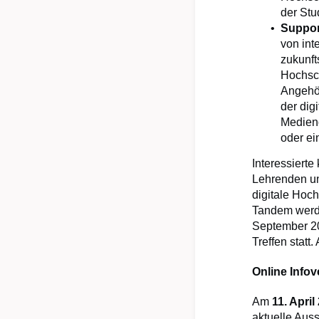
der Stu
Suppor
von int
zukunft
Hochsch
Angehör
der dig
Mediend
oder ei
Interessiert
Lehrenden un
digitale Hoch
Tandem werde
September 20
Treffen statt
Online Info
Am
11. April
aktuelle Auss