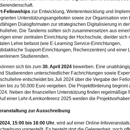
dierendenschaft.
t-Fellowships
zur Entwicklung, Weiterentwicklung und Implem
egrierten Unterstützungsangeboten sowie zur Organisation von t
sfähigen Dialogformaten zur strategischen Digitalisierung in der
ullehre. Die Tandems sollten sich zusammensetzen aus einer
igen einer zentralen Einrichtung der Hochschule, die/der sich
italen Lehre befasst (wie E-Learning Service-Einrichtungen,
idaktische Support-Einrichtungen, Rechenzentren) und einer 
ner/einem Studierenden.
e können sich bis zum
30. April 2024
bewerben. Eine unabhängig
d Studierenden unterschiedlicher Fachrichtungen sowie Expert
schullehre entscheidet bis Juli 2024 über die Vergabe der Fell
n bis zu 50.000 Euro vergeben. Die Projektförderung beginnt 
24. Neben der finanziellen Unterstützung finden regelmäßige 
. Auf einer Lehr-/Lernkonferenz 2025 werden die Projektvorhaben 
veranstaltung zur Ausschreibung
 2024, 15:00 bis 16:00 Uhr
, wird auf einer Online-Infoveranstalt
chreibung vorgestellt. Es besteht dort die Gelegenheit, noch of