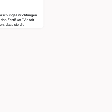
orschungseinrichtungen
s Zertifikat "Vielfalt
en, dass sie die
enden und Beschäftigten
ge gefunden haben,
isationsentwicklung zu
eilzeit, mit
s einem