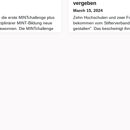
vergeben
March 15, 2024
die erste MINTchallenge plus
Zehn Hochschulen und zwei F
ziplinärer MINT-Bildung neue
bekommen vom Stifterverband da
gewonnen. Die MINTchallenge
gestalten". Das bescheinigt ihn
m Stifterverband und der Dr.
Verschiedenheit ihrer Studier
iftung
als Chance begreifen und We
he nehmen MINT-Bildung immer
dieses Potenzial für die Organ
h wahr. Ein fächer- und
nutzen.Egal ob Studierende in T
es Denken in den Fächern
Migrationsgeschichte oder au
nichtakademischen