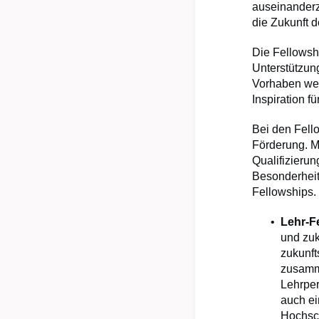
auseinanderz
die Zukunft d
Die Fellowsh
Unterstützun
Vorhaben wer
Inspiration 
Bei den Fell
Förderung. M
Qualifizieru
Besonderheit
Fellowships.
Lehr-F
und zuk
zukunft
zusamme
Lehrper
auch ei
Hochsch