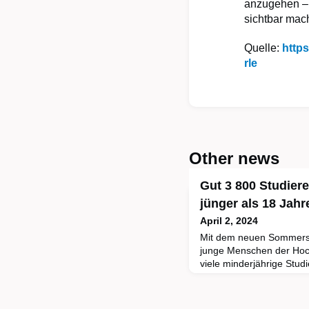
anzugehen – 
sichtbar mac
Quelle:
http
rle
Other news
Gut 3 800 Studier
jünger als 18 Jahr
April 2, 2024
Mit dem neuen Sommerse
junge Menschen der Hoch
viele minderjährige Stud
2022/23 waren rund 3 80
2,9 Millionen Studieren
unter 18 Jahre alt. Wie 