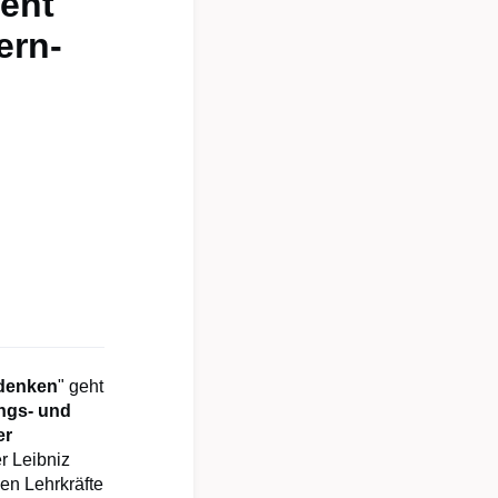
eht
ern-
 denken
" geht
ngs- und
er
er Leibniz
en Lehrkräfte