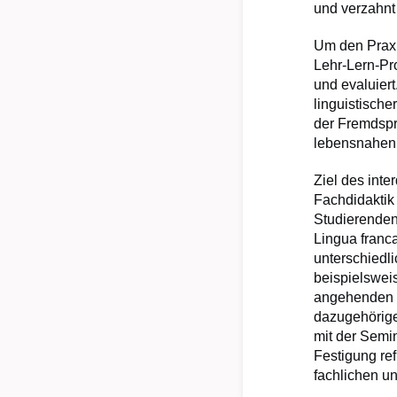
und verzahnt 
Um den Praxi
Lehr-Lern-Pro
und evaluier
linguistisch
der Fremdspr
lebensnahen 
Ziel des int
Fachdidaktik
Studierenden
Lingua franc
unterschiedli
beispielsweis
angehenden L
dazugehörige
mit der Semi
Festigung ref
fachlichen u