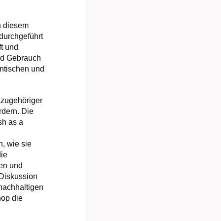
n diesem
 durchgeführt
ft und
und Gebrauch
ntischen und
azugehöriger
rdern. Die
sh as a
, wie sie
die
en und
 Diskussion
nachhaltigen
hop die