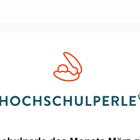
Über uns
Events
News
Gruppen
ungen/Jobs
Kontakt/Recht