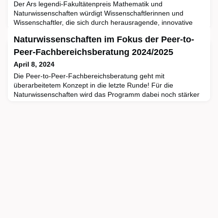
Der Ars legendi-Fakultätenpreis Mathematik und
Naturwissenschaften würdigt Wissenschaftlerinnen und
Wissenschaftler, die sich durch herausragende, innovative
und beispielgebende Leistungen in Lehre, Beratung und
Naturwissenschaften im Fokus der Peer-to-
Betreuung auszeichnen. Er wird vom Stifterverband, der
Gesellschaft Deutscher Chemiker, der Deutschen
Peer-Fachbereichsberatung 2024/2025
Mathematiker-Vereinigung, der Deutschen Physikalischen
April 8, 2024
Gesellschaft und dem Verband Bi
Die Peer-to-Peer-Fachbereichsberatung geht mit
überarbeitetem Konzept in die letzte Runde! Für die
Naturwissenschaften wird das Programm dabei noch stärker
auf Peer-Learning ausgerichtet. Bis zu vier ausgewählte
Fakultäten und Fachbereiche können 2024/2025 durch ein
strukturiertes Austausch- und Beratungsprogramm bei der
Digitalisierung von Studium und Lehre begleitet werden. Eine
Bewerbung ist bi