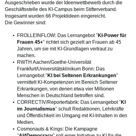
Ausgeschrieben wurde der Ideenwettbewerb durch die
Geschäftsstelle des KI-Campus beim Stifterverband.
Insgesamt wurden 66 Projektideen eingereicht.
Die Gewinner sind:
FROLLEINFLOW: Das Lernangebot "
KI-Power für
Frauen 45+
" richtet sich gezielt an Frauen ab 45
Jahren, um sie mit KI-Grundlagen vertraut zu
machen.
RWTH Aachen/Goethe-Universität
Frankfurt/Universitätsklinikum Bonn: Das
Lernangebot "
KI bei Seltenen Erkrankungen
"
vermittelt KI-Kompetenzen im Bereich Seltener
Erkrankungen, von denen etwa vier Millionen
Menschen in Deutschland betroffen sind.
CORRECTIV/Reporterfabrik: Das Lernangebot "
KI
im Journalismus
" schult Redaktionen, Lehrkräfte
und Öffentlichkeit im Umgang mit KI-Inhalten in den
Medien.
Cosmonauts & Kings: Die Kampagne
"
AI4Democracy
" soll einer Initiative zu KI für die