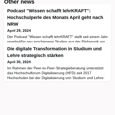
Other news
Podcast "Wissen schafft lehrKRAFT":
Hochschulperle des Monats April geht nach
NRW
April 29, 2024
Der Podcast "Wissen schafft lehrKRAFT" stellt seit einem Jahr
regelmäßig neu erschienene Studien aus der Pädagogik vor
und diskutiert mit den Forschenden Möglichkeiten, die
Die digitale Transformation in Studium und
gewonnen Erkenntnisse in die Schulen zu übertragen. Auf
Lehre strategisch stärken
diese Weise können sich Lehrkräfte schnell und gezielt über
neue Unterrichtsmethoden informieren und theoretische
April 30, 2024
Forschungserkenntnisse zeitnah in das Klassenzimmer übert
Im Rahmen der Peer-to-Peer-Strategieberatung unterstützt
das Hochschulforum Digitalisierung (HFD) seit 2017
Hochschulen bei der Digitalisierung von Studium und Lehre.
Das Programm richtet sich an Hochschulen, die die digitale
Transformation in Studium und Lehre aktiv gestalten wollen.
Expert:innen aus dem Hochschulbereich begleiten diesen
Prozess und sprechen konkrete Empfehlungen aus, die auf
den