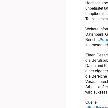
Hochschulper
unbefristet t
hauptberufli
Teilzeitbesc
Weitere Info
Datenbank 
Bericht „
Pers
Internetange
Einen Gesamt
die Berufsbil
Daten und Fa
einer eigene
die Bereiche
Vorausberech
Arbeitskräft
wird sukzessi
Quelle:
https://www