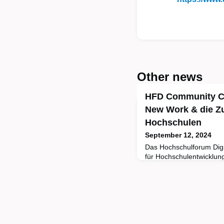
Other news
HFD Community Cal
New Work & die Zu
Hochschulen
September 12, 2024
Das Hochschulforum Digit
für Hochschulentwicklung
explorativen Studie “Ne
zwischen neuen Arbeitsz
Arbeitskultur” den gege
Veränderungsprozesse i
deutschen Hochschulen 
Arbeitswelt ist auch an
gera