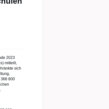
chulen
nde 2023
 mitteilt,
hränkte sich
ltung,
a 366 600
ichen
%.