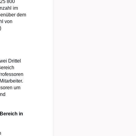
425 800
enzahl im
egenüber dem
hl von
)
ei Drittel
Bereich
Professoren
itarbeiter.
ssoren um
und
Bereich in
n