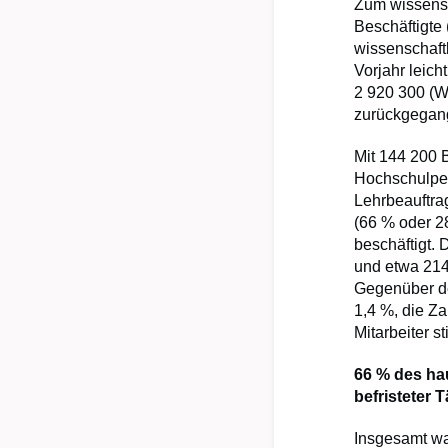
Zum wissensc
Beschäftigte
wissenschaft
Vorjahr leich
2 920 300 (W
zurückgegang
Mit 144 200 B
Hochschulper
Lehrbeauftrag
(66 % oder 2
beschäftigt.
und etwa 214 
Gegenüber de
1,4 %, die Za
Mitarbeiter s
66 % des ha
befristeter T
Insgesamt wa