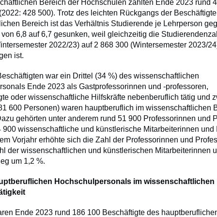
haftlichen Bereich der Hochschulen zählten Ende 2023 rund 
 (2022: 428 500). Trotz des leichten Rückgangs der Beschäftigt
lichen Bereich ist das Verhältnis Studierende je Lehrperson g
t von 6,8 auf 6,7 gesunken, weil gleichzeitig die Studierendenza
intersemester 2022/23) auf 2 868 300 (Wintersemester 2023/24
en ist.
eschäftigten war ein Drittel (34 %) des wissenschaftlichen
sonals Ende 2023 als Gastprofessorinnen und -professoren,
te oder wissenschaftliche Hilfskräfte nebenberuflich tätig und zw
81 600 Personen) waren hauptberuflich im wissenschaftlichen 
 Dazu gehörten unter anderem rund 51 900 Professorinnen und 
900 wissenschaftliche und künstlerische Mitarbeiterinnen und M
m Vorjahr erhöhte sich die Zahl der Professorinnen und Profe
hl der wissenschaftlichen und künstlerischen Mitarbeiterinnen 
tieg um 1,2 %.
uptberuflichen Hochschulpersonals im wissenschaftlichen 
ätigkeit
ren Ende 2023 rund 186 100 Beschäftigte des hauptberufliche