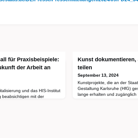
l für Praxisbeispiele:
Kunst dokumentieren, 
kunft der Arbeit an
teilen
September 13, 2024
Kunstprojekte, die an der Staa
Gestaltung Karlsruhe (HfG) ge
alisierung und das HIS-Institut
lange erhalten und zugänglich 
 beabsichtigen mit der
das Open Resource Center (O
w Work an Hochschulen –
wir fördern, ein virtuelles Arch
eitregelungen und gelebter
zukunftsfähigen digitalen Infras
nwärtigen Stand sowie
Kultur des eigenverantwortlic
m Kontext von “New Work” an
Archivierens aufbauen
zu dokumentieren. Denn die
 den Hochschulen in Bewegung