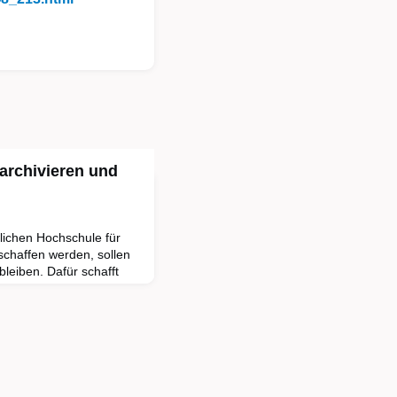
archivieren und
tlichen Hochschule für
schaffen werden, sollen
bleiben. Dafür schafft
RC) der Hochschule, das
iv in Verbindung mit einer
truktur. Und es will eine
hen Dokumentierens und