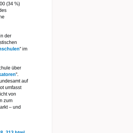
500 (34 %)
 des
ine
in der
istischen
hschulen
“ im
chule über
katoren
“.
Bundesamt auf
ot umfasst
icht von
en zum
arkt – und
48_213.html