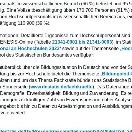
sonals im wissenschaftlichen Bereich (66 %) befristet und 95 
ätig. Eine Vollzeitbeschäftigung übten 170 700 Personen (61 %)
chen Hochschulpersonals im wissenschaftlichen Bereich aus, e
häftigung 110 900 (39 %).
rmationen:
Detaillierte Ergebnisse zum Hochschulpersonal sind 
GENESIS-
Online
(Tabelle
21341-0001 bis 21341-0003
), im Stat
onal an Hochschulen 2023
“ sowie auf der Themenseite „
Hoc
bot des Statistischen Bundesamtes verfügbar.
überblick über die Bildungssituation in Deutschland von der S
dung bis zur Hochschule bietet die Themenseite „
Bildungsindi
kten rund um das Thema Fachkräfte bündelt das Statistische 
n Sonderseite (
www.destatis.de/fachkraefte
). Das Datenangeb
 Demografie, Erwerbstätigkeit, Bildung und Zuwanderung. Es re
nungen zur künftigen Zahl von Erwerbspersonen über Analys
eangebot bis hin zu Daten zu Arbeitsmigration und Ausbildungsm
ve erweitert.
.destatis.de/DE/Presse/Pressemitteilungen/2024/09/PD24_3