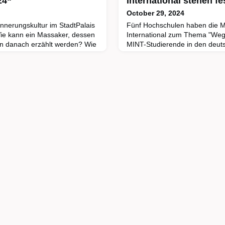
24“
International stehen fe
October 29, 2024
innerungskultur im StadtPalais
Fünf Hochschulen haben die M
ie kann ein Massaker, dessen
International zum Thema "Wege
n danach erzählt werden? Wie
MINT-Studierende in den deuts
hre Kinder und Enkel? Wie
gewonnen. Der Wettbewerb w
juristischer und politischer
Stifterverband und der Fritz H
schaftliche Akteur:innen,
der Zukunftsmission Bildung d
turschaffende über Ereignisse,
Berufsfeldern der Mathematik, 
gearbeit
Technikwissenschaften (MINT) 
eine Arbe