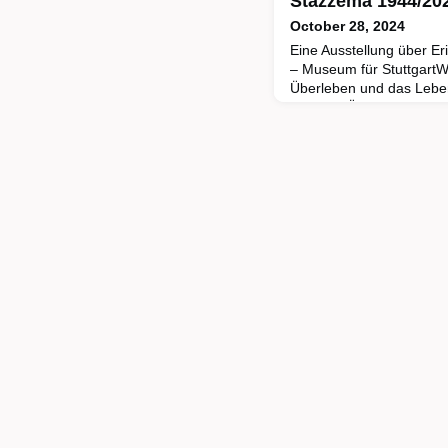
Stazzema 1944/20
October 28, 2024
Eine Ausstellung über Er
– Museum für StuttgartW
Überleben und das Lebe
erinnern Überlebende, i
sprechen Vertreter:innen 
Institutionen, zivilgesell
Journalist:innen und Kul
die Jahrzehnte nicht auf