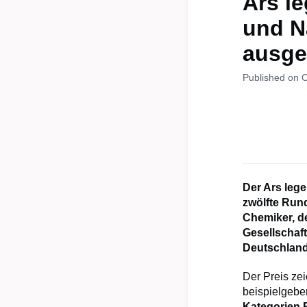
Ars l
und N
ausge
Published on 
Der Ars leg
zwölfte Rund
Chemiker, d
Gesellschaf
Deutschland
Der Preis ze
beispielgebe
Kategorien B