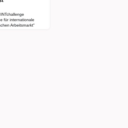
st
INTchallenge
 für internationale
chen Arbeitsmarkt"
urde gemeinsam vom
enkel Stiftung im Rahmen
urchgeführt.In den
Informatik, Natur- und
besteht in Deutschland