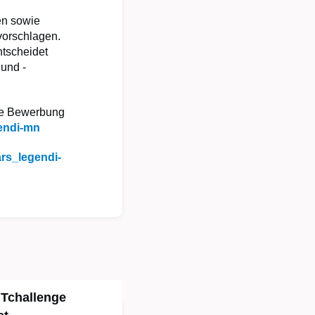
en sowie
vorschlagen.
ntscheidet
 und -
die Bewerbung
gendi-mn
ars_legendi-
NTchallenge