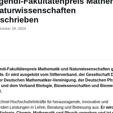
egendi-Fakultätenpreis Mathe
aturwissenschaften
schrieben
October 29, 2024
endi-Fakultätenpreis Mathematik und Naturwissenschaften g
e. Er wird ausgelobt vom Stifterverband, der Gesellschaft
er Deutschen Mathematiker-Vereinigung, der Deutschen Ph
t und dem Verband Biologie, Biowissenschaften und Biomed
.
ichnet Hochschullehrkräfte für herausragende, innovative und
nden Leistungen in Lehre, Beratung und Betreuung aus.
Er wir
iologie, Chemie, Mathematik und Physik vergeben und ist m