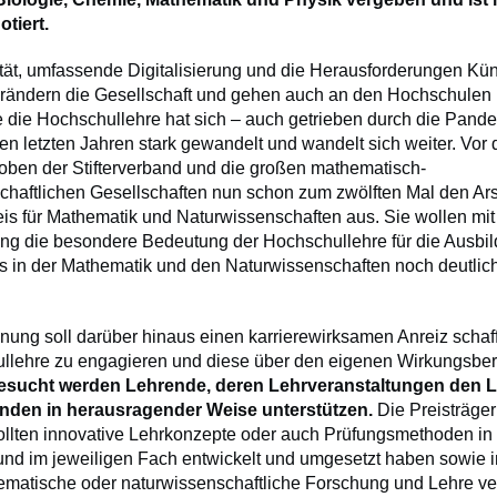
otiert.
tät, umfassende Digitalisierung und die Herausforderungen Kün
verändern die Gesellschaft und gehen auch an den Hochschulen n
 die Hochschullehre hat sich – auch getrieben durch die Pande
en letzten Jahren stark gewandelt und wandelt sich weiter. Vor
loben der Stifterverband und die großen mathematisch-
chaftlichen Gesellschaften nun schon zum zwölften Mal den Ars
eis für Mathematik und Naturwissenschaften aus. Sie wollen mit
ung die besondere Bedeutung der Hochschullehre für die Ausbi
in der Mathematik und den Naturwissenschaften noch deutlich
nung soll darüber hinaus einen karrierewirksamen Anreiz schaff
llehre zu engagieren und diese über den eigenen Wirkungsber
esucht werden Lehrende, deren Lehrveranstaltungen den 
enden in herausragender Weise unterstützen.
Die Preisträge
sollten innovative Lehrkonzepte oder auch Prüfungsmethoden in
nd im jeweiligen Fach entwickelt und umgesetzt haben sowie in
matische oder naturwissenschaftliche Forschung und Lehre ve