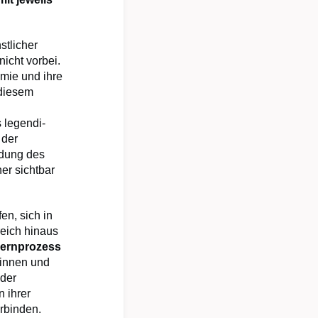
stlicher
icht vorbei.
mie und ihre
 diesem
 legendi-
 der
ldung des
er sichtbar
en, sich in
eich hinaus
Lernprozess
rinnen und
 der
 ihrer
rbinden.