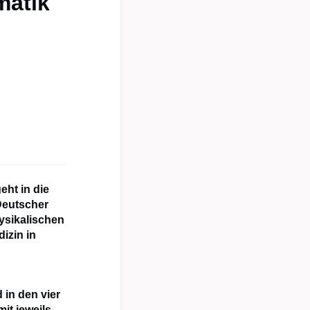
matik
eht in die
 Deutscher
ysikalischen
izin in
d in den vier
it jeweils