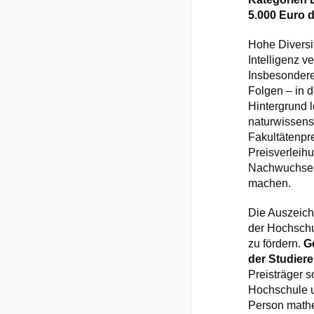
5.000 Euro d
Hohe Diversi
Intelligenz 
Insbesondere
Folgen – in d
Hintergrund 
naturwissens
Fakultätenpr
Preisverleih
Nachwuchses 
machen.
Die Auszeich
der Hochschu
zu fördern.
G
der Studier
Preisträger 
Hochschule u
Person mathe