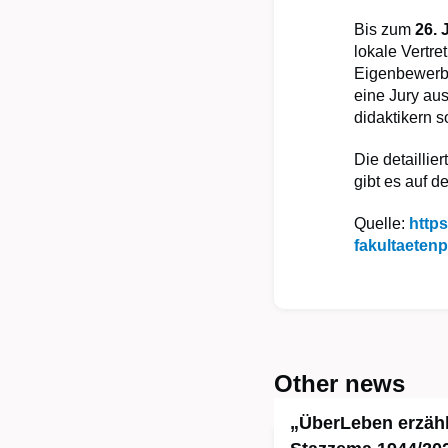
Bis zum
26. 
lokale Vertr
Eigenbewerbu
eine Jury au
didaktikern 
Die detailli
gibt es auf 
Quelle:
http
fakultaeten
Other news
„ÜberLeben erzähl