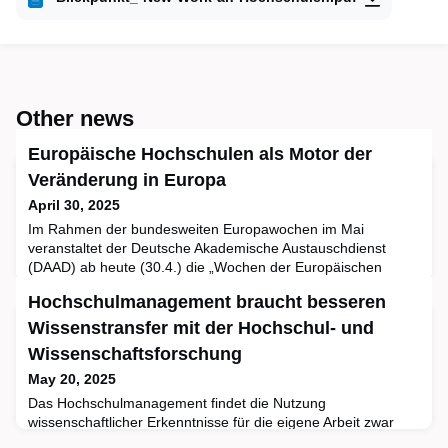
Other news
Europäische Hochschulen als Motor der
Veränderung in Europa
April 30, 2025
Im Rahmen der bundesweiten Europawochen im Mai
veranstaltet der Deutsche Akademische Austauschdienst
(DAAD) ab heute (30.4.) die „Wochen der Europäischen
Hochschulen“. Die Themenwochen bieten rund um den
Hochschulmanagement braucht besseren
Europatag am 9. Mai vielfältige Einblicke in die Arbeit der
Europäischen Hochschulallianzen. 37 deutsche Hochschulen
Wissenstransfer mit der Hochschul- und
beteiligen sich mit rund 50 Angeboten in 20 Städten sowie
Wissenschaftsforschung
online.„Die Europäisc
May 20, 2025
Das Hochschulmanagement findet die Nutzung
wissenschaftlicher Erkenntnisse für die eigene Arbeit zwar
wichtig, doch in der Regel fehlen die geeigneten