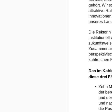
gehört. Wir 
attraktive R
Innovationen
unseres Land
Die Rektorin 
institutionel
zukunftsweise
Zusammenarbe
perspektivis
zahlreichen 
Das im Kabi
diese drei 
Zehn Mi
der ber
und der
und nac
die Pos