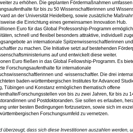
weiter zu erhöhen. Die geplanten Fördermaßnahmen umfassen
ngsaufenthalte für bis zu 50 Wissenschaftlerinnen und Wissens
vard an der Universität Heidelberg, sowie zusätzliche Maßnah
lsweise die Einrichtung eines gemeinsamen Innovation Hub.
llionen Euro für das Global Professorship-Programm ermöglic
itäten, schnell und flexibel besonders attraktive, individuell zu
gsangebote an internationale Spitzenwissenschaftlerinnen und
chaftler zu machen. Die Initiative setzt auf bestehenden Förd
senschaftsministeriums auf und entwickelt diese weiter.
lionen Euro fließen in das Global Fellowship-Programm. Es bietet
te Forschungsaufenthalte für internationale
hswissenschaftlerinnen und -wissenschaftler. Die drei interna
chteten baden-württembergischen Institutes for Advanced Studie
g, Tübingen und Konstanz ermöglichen thematisch offene
enthalte/Forschungsstellen von bis zu zwei Jahren, für bis zu 1
torandinnen und Postdoktoranden. Sie sollen es erlauben, he
ng unter besten Bedingungen fortzusetzen, sowie sich im exze
württembergischen Forschungsumfeld zu vernetzen.
d überzeugt, dass sich diese Investitionen auszahlen werden, 