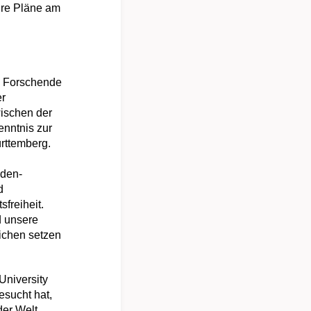
hre Pläne am
le Forschende
er
wischen der
enntnis zur
ürttemberg.
aden-
d
freiheit.
d unsere
eichen setzen
University
esucht hat,
der Welt