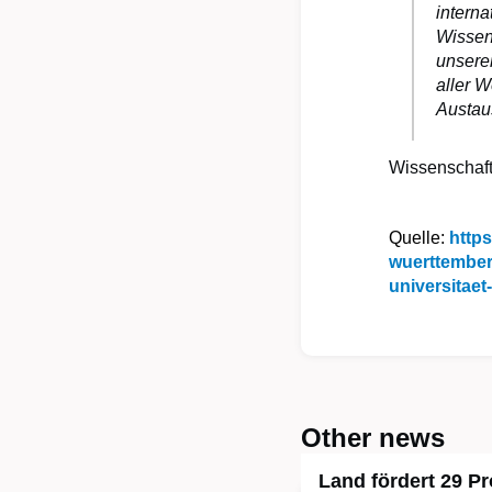
intern
Wissens
unserer
aller W
Austau
Wissenschaft
Quelle:
http
wuerttemberg
universitaet
Other news
Land fördert 29 Pr