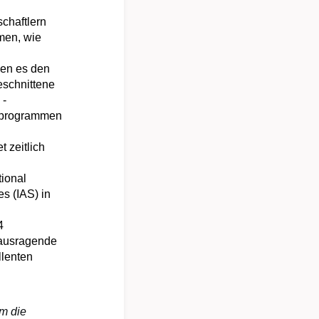
chaftlern
men, wie
hen es den
geschnittene
 -
erprogrammen
 zeitlich
tional
s (IAS) in
4
rausragende
llenten
um die