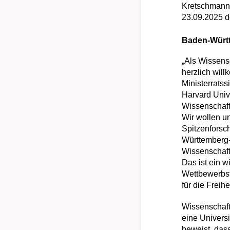
Kretschmann 
23.09.2025 de
Baden-Württ
„Als Wissens
herzlich wil
Ministerratss
Harvard Unive
Wissenschafts
Wir wollen u
Spitzenforsc
Württemberg-
Wissenschaft
Das ist ein w
Wettbewerbsf
für die Freih
Wissenschaft
eine Universi
beweist, das