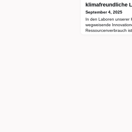
klimafreundliche 
September 4, 2025
In den Laboren unserer
wegweisende Innovation
Ressourcenverbrauch is
„BWGreenLabs“ des Wisse
wie Labore nachhaltiger
können.Forschungslabor
Ressourcen. Um ihren ö
reduzieren, hat das Wis
Ideenwettbewerb „BWGr