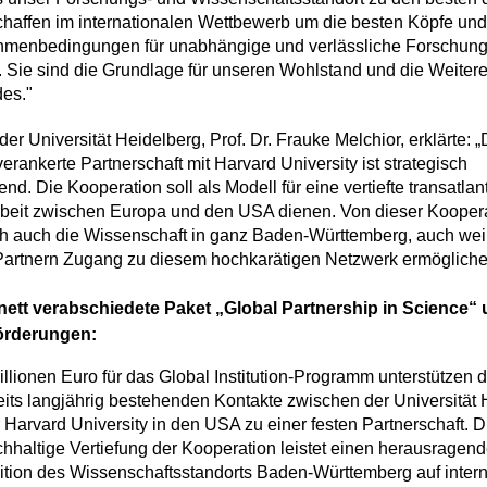
schaffen im internationalen Wettbewerb um die besten Köpfe un
ahmenbedingungen für unabhängige und verlässliche Forschung
. Sie sind die Grundlage für unseren Wohlstand und die Weiter
es."
der Universität Heidelberg, Prof. Dr. Frauke Melchior, erklärte: „
l verankerte Partnerschaft mit Harvard University ist strategisch
nd. Die Kooperation soll als Modell für eine vertiefte transatlan
it zwischen Europa und den USA dienen. Von dieser Kooperati
ch auch die Wissenschaft in ganz Baden-Württemberg, auch wei
Partnern Zugang zu diesem hochkarätigen Netzwerk ermögliche
nett verabschiedete Paket „Global Partnership in Science“
Förderungen:
llionen Euro für das Global Institution-Programm unterstützen
eits langjährig bestehenden Kontakte zwischen der Universität
 Harvard University in den USA zu einer festen Partnerschaft. Di
hhaltige Vertiefung der Kooperation leistet einen herausragend
ition des Wissenschaftsstandorts Baden-Württemberg auf intern