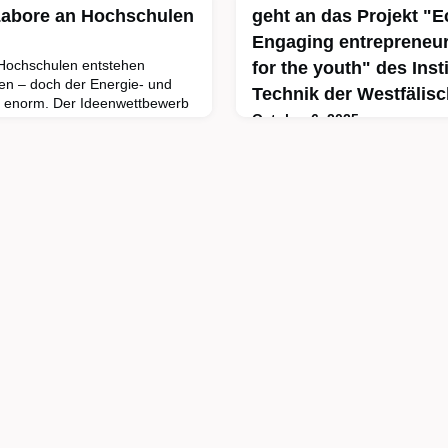
Labore an Hochschulen
geht an das Projekt "
Engaging entrepreneur
 Hochschulen entstehen
for the youth" des Inst
en – doch der Energie- und
Technik der Westfälis
t enorm. Der Ideenwettbewerb
October 6, 2025
nschaftsministeriums zeigt,
 werden
An der Westfälischen Hochsch
e verbrauchen erhebliche
Bocholt, Recklinghausen erpro
kologischen Fußabdruck zu
"Ecosys4you" einen innovative
senschaftsministerium den
Unternehmerische Ökosysteme
eenLabs“
Bildungsakteure verstanden, d
nur lehren, sondern aktiv mitg
gezielt Akteure aus der Privatwi
Entwicklung und Umsetzung ve
Bildungsformate integriert. F