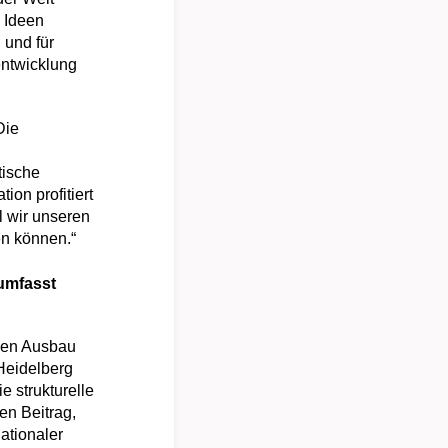
d Ideen
 und für
entwicklung
Die
tische
on profitiert
l wir unseren
n können.“
 umfasst
 den Ausbau
 Heidelberg
e strukturelle
en Beitrag,
ationaler