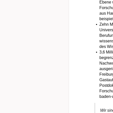
Ebene 
Forschu
aus Har
beispie
Zehn Mi
Univers
Berufun
wissens
des Wis
3,6 Mil
begrenz
Nachwuc
ausgeri
Freibur
Gastauf
Postdok
Forschu
baden-
Wir sin