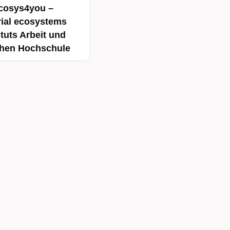
Ecosys4you –
ial ecosystems
ituts Arbeit und
chen Hochschule
ule Gelsenkirchen,
bt das Projekt
n Bildungsansatz:
 werden als
ie Unternehmertum nicht
estalten. Dabei werden
rtschaft in die
rschiedener