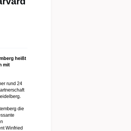
arvard
emberg heißt
n mit
ner rund 24
Partnerschaft
eidelberg.
ttemberg die
essante
on
nt Winfried