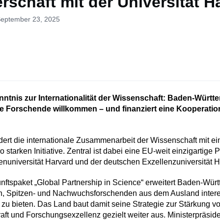
rschaft mit der Universität H
September 23, 2025
ntnis zur Internationalität der Wissenschaft: Baden-Württ
e Forschende willkommen – und finanziert eine Kooperatio
dert die internationale Zusammenarbeit der Wissenschaft mit ei
o starken Initiative. Zentral ist dabei eine EU-weit einzigartige 
enuniversität Harvard und der deutschen Exzellenzuniversität H
nftspaket „Global Partnership in Science“ erweitert Baden-Wür
n, Spitzen- und Nachwuchsforschenden aus dem Ausland inter
 zu bieten. Das Land baut damit seine Strategie zur Stärkung v
aft und Forschungsexzellenz gezielt weiter aus. Ministerpräside