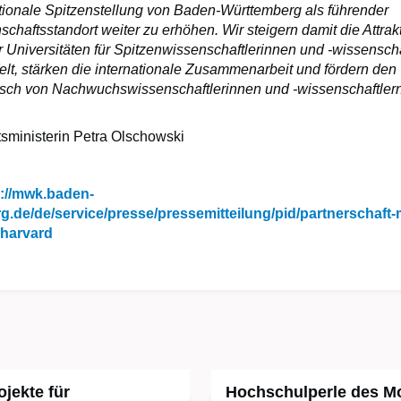
ationale Spitzenstellung von Baden-Württemberg als führender
chaftsstandort weiter zu erhöhen. Wir steigern damit die Attrakt
 Universitäten für Spitzenwissenschaftlerinnen und -wissenscha
elt, stärken die internationale Zusammenarbeit und fördern den
sch von Nachwuchswissenschaftlerinnen und -wissenschaftlern
sministerin Petra Olschowski
s://mwk.baden-
.de/de/service/presse/pressemitteilung/pid/partnerschaft-m
-harvard
ojekte für
Hochschulperle des M