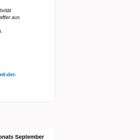
ivität
ftler aus
.
it-der-
onats September