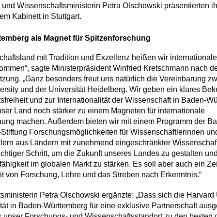
und Wissenschaftsministerin Petra Olschowski präsentierten i
m Kabinett in Stuttgart.
emberg als Magnet für Spitzenforschung
chaftsland mit Tradition und Exzellenz heißen wir internationa
lkommen“, sagte Ministerpräsident Winfried Kretschmann nach d
itzung. „Ganz besonders freut uns natürlich die Vereinbarung z
rsity und der Universität Heidelberg. Wir geben ein klares Bek
freiheit und zur Internationalität der Wissenschaft in Baden-W
nser Land noch stärker zu einem Magneten für internationale
hung machen. Außerdem bieten wir mit einem Programm der B
Stiftung Forschungsmöglichkeiten für Wissenschaftlerinnen un
lern aus Ländern mit zunehmend eingeschränkter Wissenschafts
ichtiger Schritt, um die Zukunft unseres Landes zu gestalten un
ähigkeit im globalen Markt zu stärken. Es soll aber auch ein Z
eit von Forschung, Lehre und das Streben nach Erkenntnis.“
sministerin Petra Olschowski ergänzte: „Dass sich die Harvard 
tät in Baden-Württemberg für eine exklusive Partnerschaft ausg
s unser Forschungs- und Wissenschaftsstandort zu den besten 