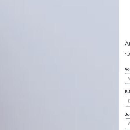
A
* 
Vo
E-
Jo