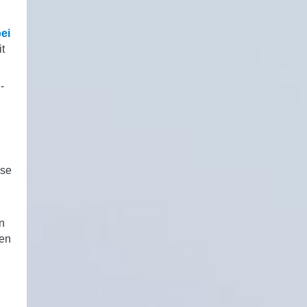
bei
t
-
ise
n
zen