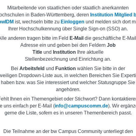
Mitarbeitende von staatlichen oder staatlich anerkannten
ochschulen in Baden-Württemberg, deren
Institution Mitglied 
bwIDM
ist, wechseln bitte zu
Einloggen
und melden sich dort mi
Ihrer Hochschulkennung über Single Sign-on (SSO) an.
Alle anderen tragen bitte im Feld
E-Mail
die geschäftliche E-Mail
Adresse ein und geben bei den Feldern
Job
Title
und
Institution
Ihre aktuelle
Stellenbezeichnung und Einrichtung an.
Bei
Arbeitsfeld
und
Funktion
wählen Sie bitte in der
weiligen Dropdown-Liste aus, in welchen Bereichen Sie Expert
haben bzw. was Sie interessiert und welcher Statusgruppe Sie
angehören.
Fehlt Ihnen ein Themengebiet oder Stichwort? Dann kontaktiere
e uns einfach per E-Mail (
info@campuscomm.de
). Wir ergän
gerne die Liste, sofern es in unseren Themenbereich passt.
Die Teilnahme an der bw Campus Community unterliegt den