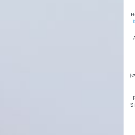
H
je
Si