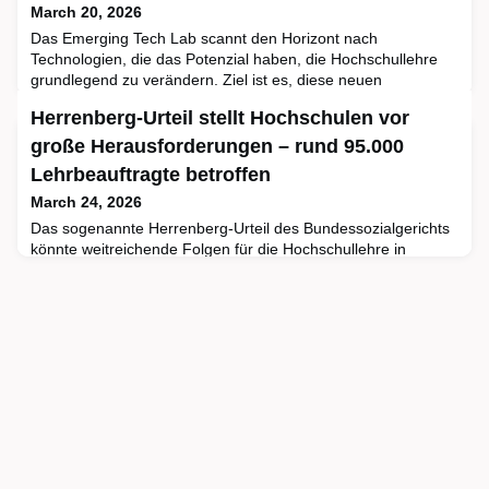
March 20, 2026
Das Emerging Tech Lab scannt den Horizont nach
Technologien, die das Potenzial haben, die Hochschullehre
grundlegend zu verändern. Ziel ist es, diese neuen
technologischen Entwicklungen systematisch einzuordnen
Herrenberg-Urteil stellt Hochschulen vor
und ihr Potenzial für Studium und Lehre zu erkunden. In
dieser Reihe stellen sie deshalb in drei Blogbeiträgen KI-
große Herausforderungen – rund 95.000
Agenten vor und zeigen auf, wie sie für die die
Lehrbeauftragte betroffen
Hochschulbildung nützlich s
March 24, 2026
Das sogenannte Herrenberg-Urteil des Bundessozialgerichts
könnte weitreichende Folgen für die Hochschullehre in
Deutschland haben. Sollte das Urteil für Honorarkräfte an
Musikschulen künftig auch auf Lehrbeauftragte an
Hochschulen angewendet werden, müssten viele von ihnen
als sozialversicherungspflichtig Beschäftigte gelten. Ein neuer
CHECK des CHE Centrum für Hochschulentwicklung zeigt,
welche R