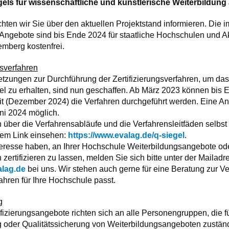
gels für wissenschaftliche und künstlerische Weiterbildung 
ten wir Sie über den aktuellen Projektstand informieren. Die 
 Angebote sind bis Ende 2024 für staatliche Hochschulen und 
mberg kostenfrei.
gsverfahren
etzungen zur Durchführung der Zertifizierungsverfahren, um das
gel zu erhalten, sind nun geschaffen. Ab März 2023 können bis 
eit (Dezember 2024) die Verfahren durchgeführt werden. Eine A
uni 2024 möglich.
n über die Verfahrensabläufe und die Verfahrensleitfäden selbs
dem Link einsehen:
https://www.evalag.de/q-siegel
.
eresse haben, an Ihrer Hochschule Weiterbildungsangebote ode
 zertifizieren zu lassen, melden Sie sich bitte unter der Mailadr
lag.de
bei uns. Wir stehen auch gerne für eine Beratung zur V
ahren für Ihre Hochschule passt.
g
izierungsangebote richten sich an alle Personengruppen, die fü
 oder Qualitätssicherung von Weiterbildungsangeboten zuständ