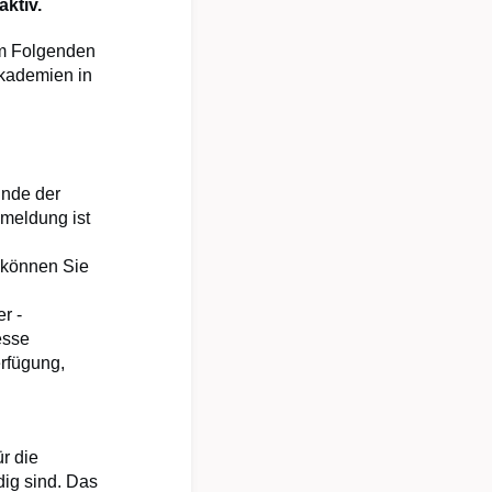
aktiv.
im Folgenden
Akademien in
Ende der
nmeldung ist
t können Sie
r -
esse
erfügung,
r die
ig sind. Das