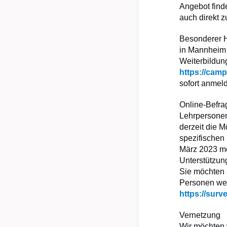
Angebot finde
auch direkt 
Besonderer H
in Mannheim 
Weiterbildun
https://cam
sofort anmel
Online-Befra
Lehrpersonen
derzeit die M
spezifischen
März 2023 m
Unterstützun
Sie möchten 
Personen weit
https://sur
Vernetzung
Wir möchten w