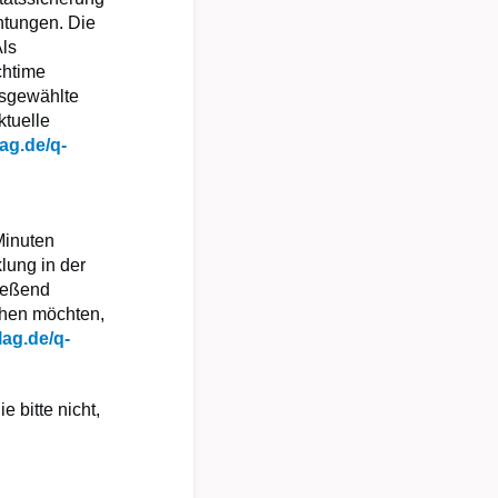
htungen. Die
Als
chtime
usgewählte
ktuelle
ag.de/q-
Minuten
lung in der
ließend
chen möchten,
lag.de/q-
 bitte nicht,