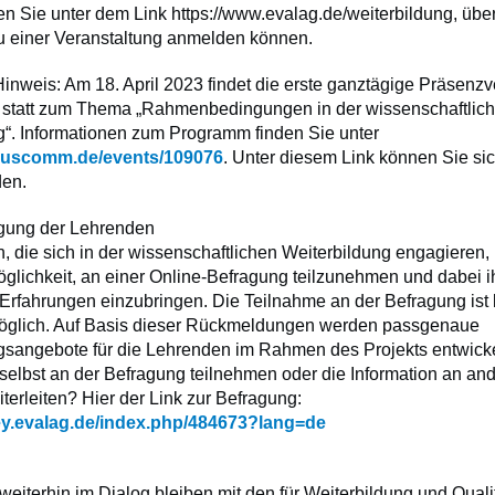
n Sie unter dem Link https://www.evalag.de/weiterbildung, übe
zu einer Veranstaltung anmelden können.
inweis: Am 18. April 2023 findet die erste ganztägige Präsenzv
statt zum Thema „Rahmenbedingungen in der wissenschaftlic
g“. Informationen zum Programm finden Sie unter
puscomm.de/events/109076
. Unter diesem Link können Sie si
den.
gung der Lehrenden
, die sich in der wissenschaftlichen Weiterbildung engagieren
öglichkeit, an einer Online-Befragung teilzunehmen und dabei i
 Erfahrungen einzubringen. Die Teilnahme an der Befragung ist 
öglich. Auf Basis dieser Rückmeldungen werden passgenaue
gsangebote für die Lehrenden im Rahmen des Projekts entwicke
selbst an der Befragung teilnehmen oder die Information an an
erleiten? Hier der Link zur Befragung:
vey.evalag.de/index.php/484673?lang=de
eiterhin im Dialog bleiben mit den für Weiterbildung und Qual