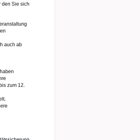
r den Sie sich
eranstaltung
hen
ch auch ab
, haben
hre
bis zum 12.
lt.
dere
itätssicherung