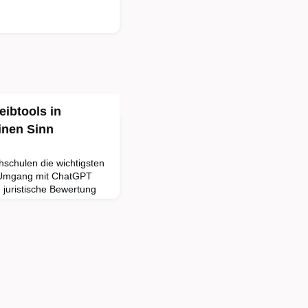
eibtools in
inen Sinn
hschulen die wichtigsten
Umgang mit ChatGPT
 juristische Bewertung
 Fragen im
z von Künstliche-
reibtools an Hochschulen
u.nrw der Ruhr-
er Salden in