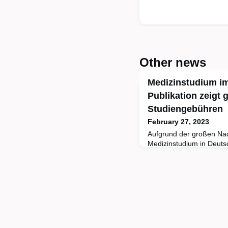
Other news
Medizinstudium i
Publikation zeigt 
Studiengebühren
February 27, 2023
Aufgrund der großen Na
Medizinstudium in Deuts
Studieninteressierte eine
Besonders beliebte Ziele
Österreich und Ungarn.
Medizinstudierende im A
hohe Kosten. Allein für 
kompletten Studiums sin
Hochschule bis zu 150.00