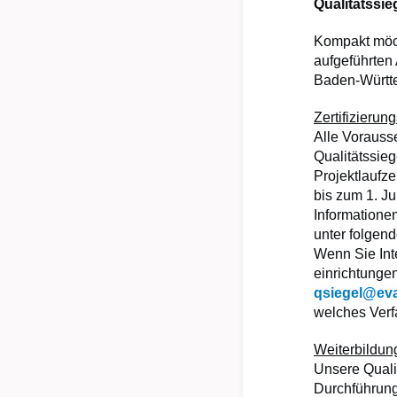
Qualitätssie
Kompakt möch
aufgeführten
Baden-Württe
Zertifizierun
Alle Vorauss
Qualitätssie
Projektlaufz
bis zum 1. J
Informatione
unter folgen
Wenn Sie Int
einrichtungen
qsiegel@eva
welches Verf
Weiterbildun
Unsere Qualif
Durchführung