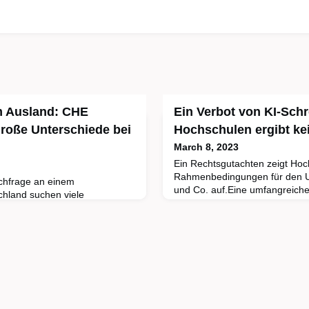
m Ausland: CHE
Ein Verbot von KI-Schr
große Unterschiede bei
Hochschulen ergibt ke
March 8, 2023
Ein Rechtsgutachten zeigt Hoc
Rahmenbedingungen für den 
chfrage an einem
und Co. auf.Eine umfangreiche
chland suchen viele
der grundlegenden rechtlichen
 Alternative im Ausland.
Zusammenhang mit dem Einsat
 sind dabei vor allem
Intelligenz (KI)-basierten Sch
 Doch deutsche
hat das Projektteam von KI:ed
usland erwarten zum Teil sehr
Universität Bochum um Dr. Pet
die Studiengebühren eines
Zusammenarbeit mit Prof.
d je nach Land und
0 Euro fällig. D