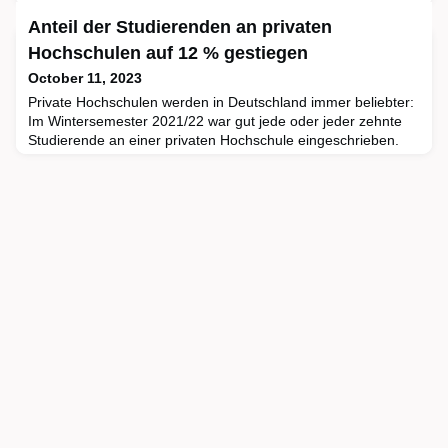
0,8 % oder rund 6 400 Personen mehr als Ende 2021. Dabei
Anteil der Studierenden an privaten
beschränkte sich der Beschäftigungszuwachs weitgehend auf
den nicht-wissenschaftlichen Bereich Verwaltung, Bibliothek,
Hochschulen auf 12 % gestiegen
technischer Dienst und Pflegedienst. Dort waren En
October 11, 2023
Private Hochschulen werden in Deutschland immer beliebter:
Im Wintersemester 2021/22 war gut jede oder jeder zehnte
Studierende an einer privaten Hochschule eingeschrieben.
Wie das Statistische Bundesamt (Destatis) mitteilt, besuchten
knapp 342 600 Studierende private Hochschulen. Das waren
nahezu zwölf Mal so viele wie im Wintersemester 2001/02, als
noch knapp 29 400 Studierende an privaten Hochs