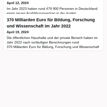
April 12, 2024
Im Jahr 2023 haben rund 479 900 Personen in Deutschland
einen neuen Ausbildungsvertrag in der dualen
Berufsausbildung abgeschlossen. Nach vorläufigen
370 Milliarden Euro für Bildung, Forschung
Ergebnissen des Statistischen Bundesamtes (Destatis) waren
und Wissenschaft im Jahr 2022
das 2,1 % oder 10 000 mehr als im Jahr 2022 (469 900
Neuverträge). Damit stieg die Zahl der Neuverträge nach
April 19, 2024
dem starken Einbruch im Corona-Jahr 2020 (463 300) im
Die öffentlichen Haushalte und der private Bereich haben im
dritten Jahr in Folge leicht
Jahr 2022 nach vorläufigen Berechnungen rund
370 Milliarden Euro für Bildung, Forschung und Wissenschaft
in Deutschland ausgegeben. Wie das Statistische Bundesamt
(Destatis) mitteilt, waren das nominal (nicht preisbereinigt)
21 Milliarden Euro beziehungsweise 6 % mehr als im Vorjahr.
Der Anteil der Ausgaben am Bruttoinlandsprodukt (BIP) l