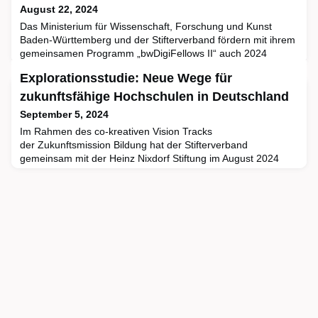
August 22, 2024
Das Ministerium für Wissenschaft, Forschung und Kunst
Baden-Württemberg und der Stifterverband fördern mit ihrem
gemeinsamen Programm „bwDigiFellows II“ auch 2024
Fellowships für Lehrinnovationen und
Explorationsstudie: Neue Wege für
Unterstützungsangebote in der digitalen Hochschullehre.Ob
ein Virtual-Reality-Notfalltraining in der Kindermedizin,
zukunftsfähige Hochschulen in Deutschland
Sicherheitseinweisungen zur Sensibilisierung für
September 5, 2024
Gefahrenpotenziale bei MINT-Experim
Im Rahmen des co-kreativen Vision Tracks
der Zukunftsmission Bildung hat der Stifterverband
gemeinsam mit der Heinz Nixdorf Stiftung im August 2024
eine Explorationsstudie zu innovativen Zukunftskonzepten im
globalen Bildungskontext und ihren Transferpotenzialen für
deutsche Hochschulen veröffentlicht. Sie können die Studie
„Neue Formen der tertiären Bildung – Innovative
Zukunftskonzepte für Hochs