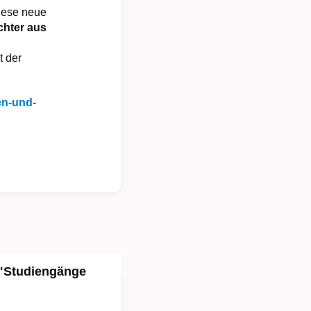
iese neue
chter aus
t der
en-und-
 "Studiengänge