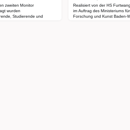
en zweiten Monitor
Realisiert von der HS Furtwang
fragt wurden
im Auftrag des Ministeriums fü
rende, Studierende und
Forschung und Kunst Baden-W
n für einen umfassenden
Studiengangentwicklung ist im
er Digitalisierung in Studium
partizipativer Prozess, in den
Hochschulen. Die Studie zeigt
Fachexpertisen einfließen und 
herte) Präsenzlehre bleibt die
Akteur:innen, Themenbereiche
chulen. Knapp die Hälfte der
zusammengeführt werden müss
einen neuen Studiengang od