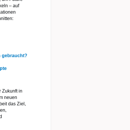
keln – auf
kationen
nitten:
en gebraucht?
pte
Zukunft in
em neuen
beit das Ziel,
men,
d