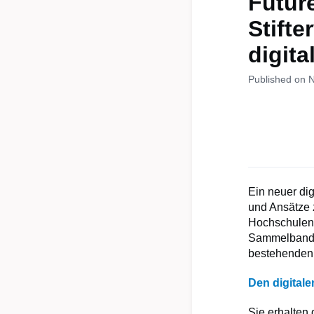
Future
Stifte
digit
Published on 
Ein neuer di
und Ansätze z
Hochschulen,
Sammelband an
bestehenden 
Den digital
Sie erhalte