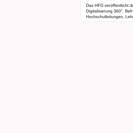
Das HFD veröffentlicht d
Digitalisierung 360°. Be
Hochschulleitungen, Leh
Supportmitarbeiter:inne
Rundumblick zum Stand d
und Lehre an deutschen 
unter anderem: (Angereic
Norm an deutschen Hochs
Lehrenden ken