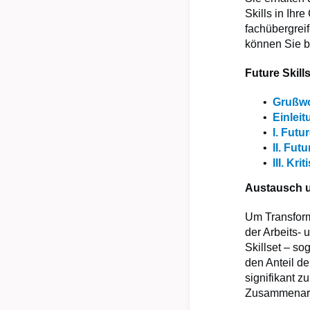
Skills in Ih
fachübergrei
können Sie b
Future Skill
Grußwo
Einlei
I. Fut
II. Fut
III. K
Austausch u
Um Transform
der Arbeits-
Skillset – so
den Anteil de
signifikant z
Zusammenarbe