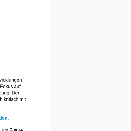
twicklungen
 Fokus auf
dung. Der
 kritisch mit
.
aden.
, um Future