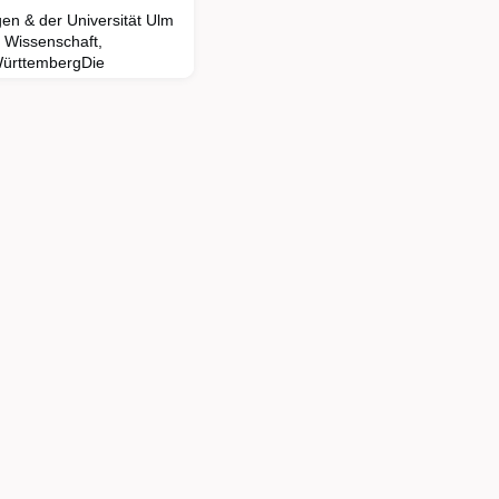
en & der Universität Ulm
r Wissenschaft,
ürttembergDie
mer ein komplexer,
 verschiedene
in dem unterschiedliche
 und Ziele
en. Sie entwickeln