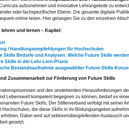
re Curricula aufzunehmen und innovative Lehrangebote zu entwic
fender oder fachspezifischer Ebene. Die gesamte digitale Publi
equem online lesen. Hier gelangen Sie zu den einzelnen Absch
s lehren und lernen – Kapitel:
rt
tung / Handlungsempfehlungen für Hochschulen
ure Skills Bedarfe und Analysen: Welche Future Skills werd
ure Skills in der Lehr-Lern-Praxis
ritische Bestandsaufnahme ausgewählter Future-Skills-Konze
nd Zusammenarbeit zur Förderung von Future Skills
ationsprozessen und den anstehenden Herausforderungen der 
 und Lebenswelt kompetent begegnen zu können, bedarf es ein
genannten Future Skills. Der Stifterverband verfolgt mit seiner Ar
r Hochschulen, die diese Skills in ihr Bildungsangebot aufneh
u erhöhen.
Dabei wird auf sektorenübergreifenden Austausch un
it gesetzt.