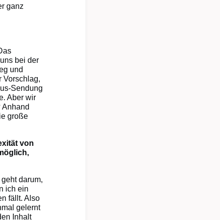
er ganz
 Das
uns bei der
weg und
r Vorschlag,
Maus-Sendung
e. Aber wir
? Anhand
die große
xität von
möglich,
 geht darum,
n ich ein
 fällt. Also
nmal gelernt
en Inhalt