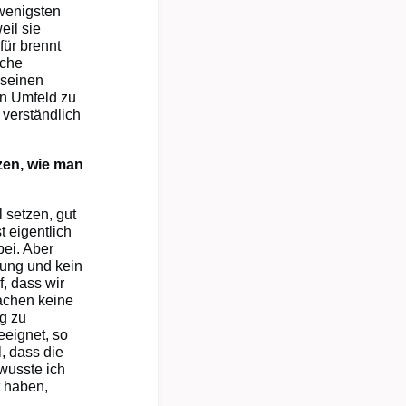
wenigsten
eil sie
ür brennt
ache
 seinen
en Umfeld zu
 verständlich
zen, wie man
 setzen, gut
t eigentlich
bei. Aber
tung und kein
f, dass wir
achen keine
g zu
eeignet, so
l, dass die
wusste ich
t haben,