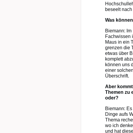
Hochschulle
beseelt nach
Was können 
Biemann: Im 
Fachwissen i
Maus in ein 
grenzen die 
etwas über B
komplett abz
können uns d
einer solchen
Überschrift.
Aber kommt 
Themen zu e
oder?
Biemann: Es 
Dinge aufs We
Thema recherc
wo ich denke:
und hat diese