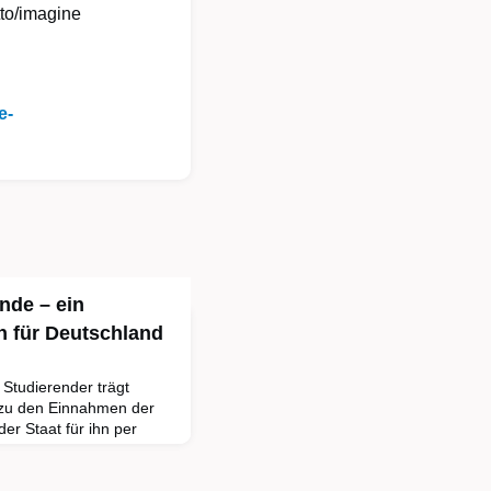
tto/imagine
e-
ende – ein
n für Deutschland
 Studierender trägt
r zu den Einnahmen der
der Staat für ihn per
e Studie des Instituts der
Auftrag des Deutschen