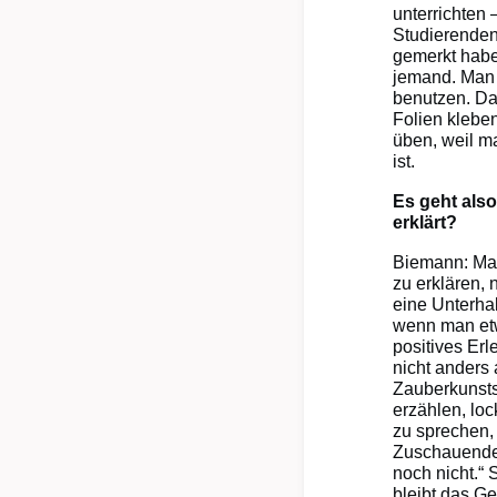
unterrichten
Studierenden
gemerkt habe
jemand. Man 
benutzen. Das
Folien kleben
üben, weil m
ist.
Es geht also
erklärt?
Biemann: Man 
zu erklären, 
eine Unterha
wenn man etwa
positives Erl
nicht anders
Zauberkunsts
erzählen, loc
zu sprechen, 
Zuschauenden
noch nicht.“ 
bleibt das G