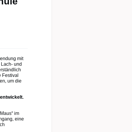
hule
„Sendung mit
e Lach- und
rständlich
 Festival
en, um die
entwickelt.
p Maus“ im
ngang, eine
ich