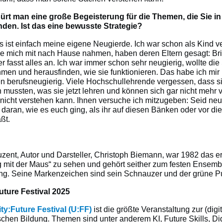
ürt man eine große Begeisterung für die Themen, die Sie in
den. Ist das eine bewusste Strategie?
 ist einfach meine eigene Neugierde. Ich war schon als Kind ve
 mich mit nach Hause nahmen, haben deren Eltern gesagt: Bri
er fasst alles an. Ich war immer schon sehr neugierig, wollte di
men und herausfinden, wie sie funktionieren. Das habe ich mir 
n berufsneugierig. Viele Hochschullehrende vergessen, dass si
 mussten, was sie jetzt lehren und können sich gar nicht mehr v
nicht verstehen kann. Ihnen versuche ich mitzugeben: Seid neu
 daran, wie es euch ging, als ihr auf diesen Bänken oder vor d
ßt.
zent, Autor und Darsteller, Christoph Biemann, war 1982 das er
 mit der Maus“ zu sehen und gehört seither zum festen Ensemb
g. Seine Markenzeichen sind sein Schnauzer und der grüne Pu
uture Festival 2025
ty:Future Festival (U:FF)
ist die größte Veranstaltung zur (digi
chen Bildung. Themen sind unter anderem KI, Future Skills, Di