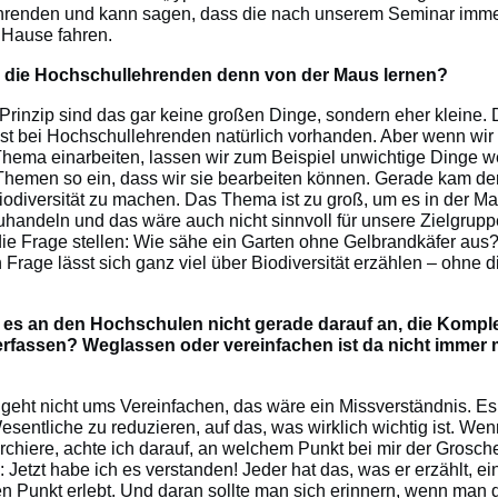
hrenden und kann sagen, dass die nach unserem Seminar imm
 Hause fahren.
die Hochschullehrenden denn von der Maus lernen?
Prinzip sind das gar keine großen Dinge, sondern eher kleine.
st bei Hochschullehrenden natürlich vorhanden. Aber wenn wir 
Thema einarbeiten, lassen wir zum Beispiel unwichtige Dinge 
Themen so ein, dass wir sie bearbeiten können. Gerade kam de
iodiversität zu machen. Das Thema ist zu groß, um es in der 
uhandeln und das wäre auch nicht sinnvoll für unsere Zielgrupp
ie Frage stellen: Wie sähe ein Garten ohne Gelbrandkäfer aus
 Frage lässt sich ganz viel über Biodiversität erzählen – ohne 
es an den Hochschulen nicht gerade darauf an, die Komple
rfassen? Weglassen oder vereinfachen ist da nicht immer 
geht nicht ums Vereinfachen, das wäre ein Missverständnis. Es
sentliche zu reduzieren, auf das, was wirklich wichtig ist. Wen
hiere, achte ich darauf, an welchem Punkt bei mir der Groschen
 Jetzt habe ich es verstanden! Jeder hat das, was er erzählt, ei
n Punkt erlebt. Und daran sollte man sich erinnern, wenn man d