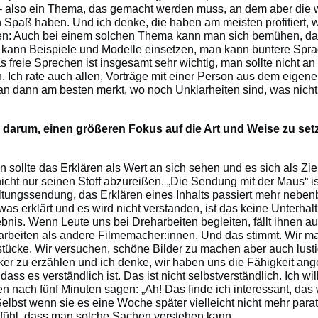
 – also ein Thema, das gemacht werden muss, an dem aber die 
 Spaß haben. Und ich denke, die haben am meisten profitiert, w
n: Auch bei einem solchen Thema kann man sich bemühen, daf
kann Beispiele und Modelle einsetzen, man kann buntere Spr
 freie Sprechen ist insgesamt sehr wichtig, man sollte nicht an
. Ich rate auch allen, Vorträge mit einer Person aus dem eigen
an dann am besten merkt, wo noch Unklarheiten sind, was nicht
 darum, einen größeren Fokus auf die Art und Weise zu set
sollte das Erklären als Wert an sich sehen und es sich als Ziel
nicht nur seinen Stoff abzureißen. „Die Sendung mit der Maus“ is
ltungssendung, das Erklären eines Inhalts passiert mehr neben
s erklärt und es wird nicht verstanden, ist das keine Unterhal
ebnis. Wenn Leute uns bei Dreharbeiten begleiten, fällt ihnen au
 arbeiten als andere Filmemacher:innen. Und das stimmt. Wir m
tücke. Wir versuchen, schöne Bilder zu machen aber auch lusti
ker zu erzählen und ich denke, wir haben uns die Fähigkeit ang
dass es verständlich ist. Das ist nicht selbstverständlich. Ich wil
 nach fünf Minuten sagen: „Ah! Das finde ich interessant, das 
Selbst wenn sie es eine Woche später vielleicht nicht mehr para
efühl, dass man solche Sachen verstehen kann.