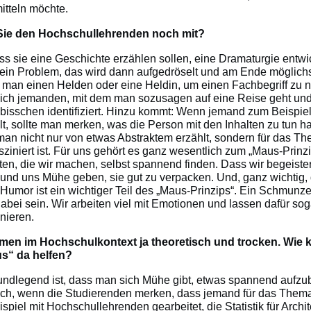
itteln möchte.
ie den Hochschullehrenden noch mit?
s sie eine Geschichte erzählen sollen, eine Dramaturgie entwi
 ein Problem, das wird dann aufgedröselt und am Ende möglichs
t man einen Helden oder eine Heldin, um einen Fachbegriff zu 
ich jemanden, mit dem man sozusagen auf eine Reise geht un
 bisschen identifiziert. Hinzu kommt: Wenn jemand zum Beispiel
t, sollte man merken, was die Person mit den Inhalten zu tun h
 man nicht nur von etwas Abstraktem erzählt, sondern für das T
ziniert ist. Für uns gehört es ganz wesentlich zum „Maus-Prinzi
en, die wir machen, selbst spannend finden. Dass wir begeister
nd uns Mühe geben, sie gut zu verpacken. Und, ganz wichtig,
Humor ist ein wichtiger Teil des „Maus-Prinzips“. Ein Schmunz
bei sein. Wir arbeiten viel mit Emotionen und lassen dafür sog
nieren.
emen im Hochschulkontext ja theoretisch und trocken. Wie 
us“ da helfen?
ndlegend ist, dass man sich Mühe gibt, etwas spannend aufzub
reich, wenn die Studierenden merken, dass jemand für das Thema
piel mit Hochschullehrenden gearbeitet, die Statistik für Archi