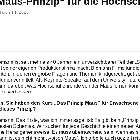
Maus-Prinzip“ für die Hochsc
March 14, 2025
mann ist seit mehr als 40 Jahren ein unverzichtbarer Teil der 
it seiner eigenen Produktionsfirma macht Biemann Filme für di
ten, in denen er große Fragen und Themen kindgerecht, gut ve
Humor vermittelt. Als Keynote-Speaker auf dem University:Future
ann darüber, was Hochschullehrende von der Maus lernen könn
 zu verbessern.
n, Sie haben den Kurs „Das Prinzip Maus“ für Erwachsene 
dieses Prinzip?
mann: Das Erste, was ich immer sage, ist: Es gibt kein „Prinzi
festen Schemas. Wir suchen für jede Geschichte einen neuen A
he Herangehensweise. Es muss überraschend sein, wenn es s
ann ist es nicht mehr „typisch Maus“. Ich arbeite auch gezielt mit