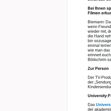
Bei Ihnen sp
Filmen erkun
Biemann: Das
wenn Freunde
wieder mit, d
die Hand neh
bin sozusage
einmal lernen
wie man das 
erinnert euch
Bildschirm sa
Zur Person
Der TV-Produ
der „Sendung
Kindersendun
University:F
Das
Universi
der akademis