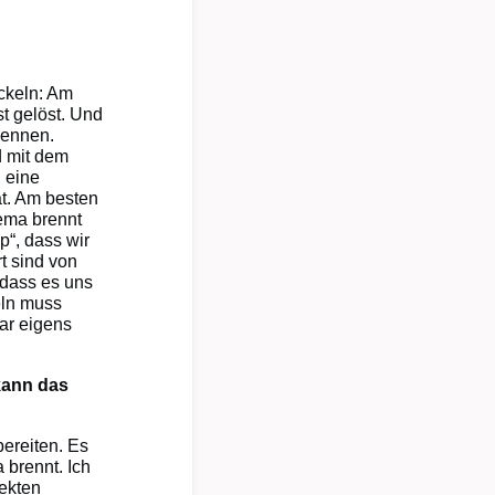
ckeln: Am
t gelöst. Und
nennen.
d mit dem
 eine
at. Am besten
hema brennt
p“, dass wir
t sind von
 dass es uns
eln muss
ar eigens
kann das
ereiten. Es
 brennt. Ich
tekten