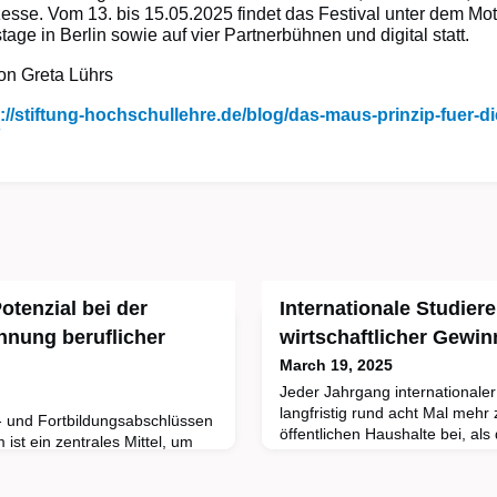
zesse. Vom 13. bis 15.05.2025 findet das Festival unter dem Mo
tage in Berlin sowie auf vier Partnerbühnen und digital statt.
von Greta Lührs
://stiftung-hochschullehre.de/blog/das-maus-prinzip-fuer-di
otenzial bei der
Internationale Studier
hnung beruflicher
wirtschaftlicher Gewin
March 19, 2025
Jeder Jahrgang internationaler
langfristig rund acht Mal meh
 und Fortbildungsabschlüssen
öffentlichen Haushalte bei, als 
ist ein zentrales Mittel, um
Saldo investiert. Dies zeigt ein
chen beruflicher und
deutschen Wirtschaft (IW) im 
 fördern. Doch wird dieses