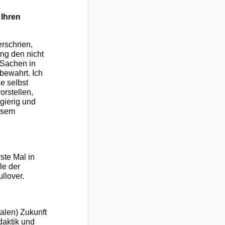
 Ihren
rschrien,
ng den nicht
e Sachen in
bewahrt. Ich
e selbst
orstellen,
gierig und
iesem
ste Mal in
le der
llover.
talen) Zukunft
daktik und