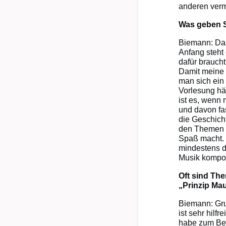
anderen verm
Was geben S
Biemann: Das
Anfang steht
dafür brauch
Damit meine 
man sich ein
Vorlesung häl
ist es, wenn
und davon fas
die Geschicht
den Themen u
Spaß macht. 
mindestens da
Musik kompo
Oft sind Th
„Prinzip Ma
Biemann: Gru
ist sehr hilf
habe zum Beis