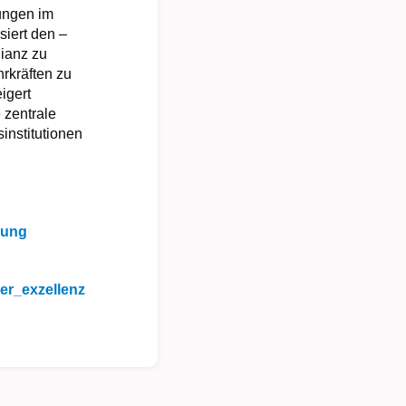
rungen im
siert den –
lianz zu
hrkräften zu
igert
 zentrale
institutionen
ldung
er_exzellenz