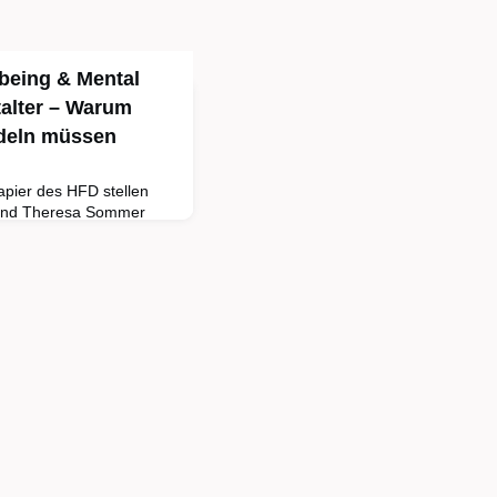
lbeing & Mental
talter – Warum
ndeln müssen
pier des HFD stellen
 und Theresa Sommer
len auf die (psychische)
 haben und formulieren
ie Studierende besser
en sind ein Faktor für
n – und aktuell geht es
10 Jahren