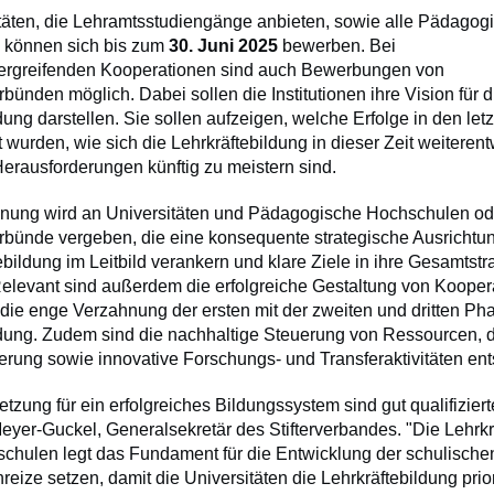
itäten, die Lehramtsstudiengänge anbieten, sowie alle Pädagog
 können sich bis zum
30. Juni 2025
bewerben. Bei
ergreifenden Kooperationen sind auch Bewerbungen von
ünden möglich. Dabei sollen die Institutionen ihre Vision für d
dung darstellen. Sie sollen aufzeigen, welche Erfolge in den let
t wurden, wie sich die Lehrkräftebildung in dieser Zeit weiterent
erausforderungen künftig zu meistern sind.
nung wird an Universitäten und Pädagogische Hochschulen od
bünde vergeben, die eine konsequente strategische Ausrichtun
ebildung im Leitbild verankern und klare Ziele in ihre Gesamtstr
 Relevant sind außerdem die erfolgreiche Gestaltung von Kooper
die enge Verzahnung der ersten mit der zweiten und dritten Ph
ldung. Zudem sind die nachhaltige Steuerung von Ressourcen, 
herung sowie innovative Forschungs- und Transferaktivitäten en
tzung für ein erfolgreiches Bildungssystem sind gut qualifiziert
eyer-Guckel, Generalsekretär des Stifterverbandes. "Die Lehrkr
chulen legt das Fundament für die Entwicklung der schulische
reize setzen, damit die Universitäten die Lehrkräftebildung prio