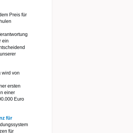
dem Preis für
chulen
Verantwortung
 ein
entscheidend
 unserer
g wird von
ner ersten
in einer
100.000 Euro
nz für
Bildungssystem
zen für