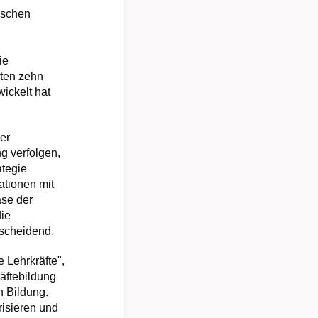
ischen
ie
zten zehn
wickelt hat
er
g verfolgen,
ategie
ationen mit
ase der
die
tscheidend.
e Lehrkräfte",
äftebildung
n Bildung.
risieren und