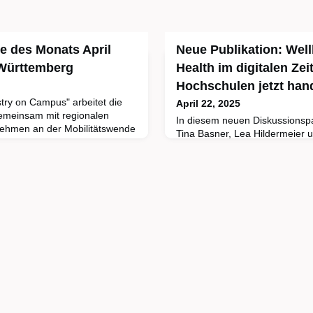
e des Monats April
Neue Publikation: Wel
Württemberg
Health im digitalen Zei
Hochschulen jetzt ha
stry on Campus" arbeitet die
April 22, 2025
emeinsam mit regionalen
In diesem neuen Diskussionspa
nehmen an der Mobilitätswende
Tina Basner, Lea Hildermeier
. In Kompetenzzentren der
dar, welchen Einfluss Hochschu
Produktionsprozesse der
Gesundheit ihrer Studierenden
 und an deren Verbesserung
Handlungsempfehlungen, wie s
 Schülerinnen und Schüler die
unterstützen können.Hochschul
suchen und so
die Gesundheit der Studierende
ihnen schlechter als noch vor 