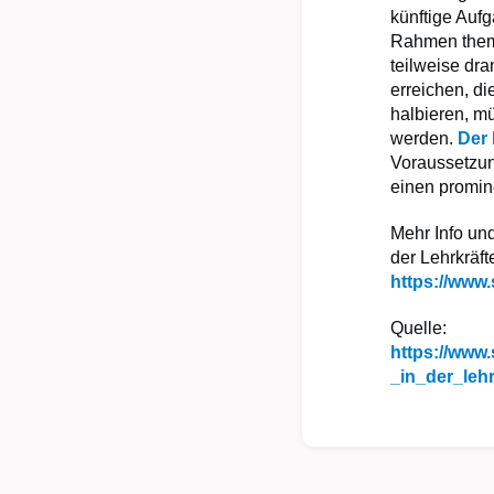
künftige Auf
Rahmen thema
teilweise dra
erreichen, di
halbieren, mü
werden.
Der 
Voraussetzung
einen promin
Mehr Info und
der Lehrkräft
https://www.
Quelle:
https://www
_in_der_leh