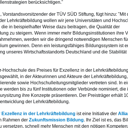
llenstrategien berücksichtigen."
 Vorstandsvorsitzender der TÜV SÜD Stiftung, fügt hinzu: "Mit 
 der Lehrkräftebildung wollen wir jene Universitäten und Hochs
die in beispielhafter Weise dazu beitragen, die Qualität der
ldung zu steigern. Wenn immer mehr Bildungsinstitutionen ihre 
wahrnehmen, werden wir die dringend notwendigen Menschen für
ium gewinnen. Denn ein leistungsfähiges Bildungssystem ist 
ung unseres Wirtschaftsstandorts Deutschland und die Stabilität
-Hochschule des Preises für Exzellenz in der Lehrkräftebildun
sgewählt, in der Akteurinnen und Akteure der Lehrkräftebildung,
erende sowie Hochschulleitungsmitglieder vertreten sind. In ei
werden bis zu fünf Institutionen oder Verbünde nominiert, die 
Jurysitzung ihre Konzepte präsentieren. Der Preisträger erhält 
rentwicklung der Lehrkräftebildung.
r Exzellenz in der Lehrkräftebildung
ist eine Initiative der
Allia
m Rahmen der
Zukunftsmission Bildung
. Ihr Ziel ist es, das 
zu versetzen, schnell mehr Menschen mit den nötigen Kompeten