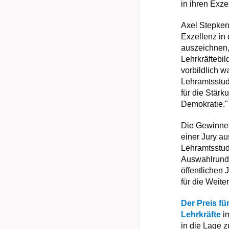
in ihren Exze
Axel Stepken,
Exzellenz in
auszeichnen, 
Lehrkräftebi
vorbildlich 
Lehramtsstud
für die Stärk
Demokratie."
Die Gewinner
einer Jury au
Lehramtsstudi
Auswahlrunde 
öffentlichen 
für die Weite
Der Preis fü
Lehrkräfte
i
in die Lage 