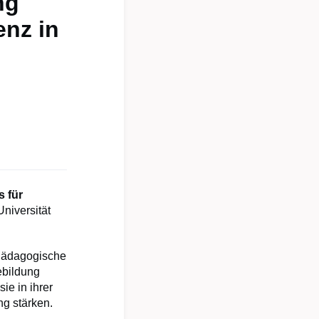
ng
enz in
s für
Universität
 Pädagogische
ebildung
ie in ihrer
ng stärken.