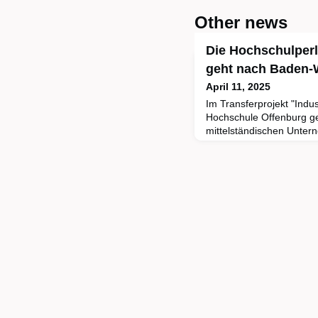
Other news
Die Hochschulperl
geht nach Baden-
April 11, 2025
Im Transferprojekt "Indu
Hochschule Offenburg g
mittelständischen Unter
und Fachkräftesicherung
Hochschule werden die 
Unternehmen analysiert
geforscht. Zudem können
Partnerunternehmen be
Berufsperspektiv