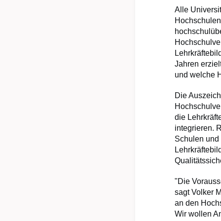
Alle Univers
Hochschulen
hochschulüb
Hochschulverb
Lehrkräftebil
Jahren erziel
und welche H
Die Auszeich
Hochschulver
die Lehrkräft
integrieren.
Schulen und 
Lehrkräftebi
Qualitätssic
"Die Vorausse
sagt Volker M
an den Hochs
Wir wollen An