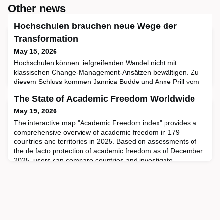
Other news
Hochschulen brauchen neue Wege der
Transformation
May 15, 2026
Hochschulen können tiefgreifenden Wandel nicht mit
klassischen Change-Management-Ansätzen bewältigen. Zu
diesem Schluss kommen Jannica Budde und Anne Prill vom
Hochschulforum Digitalisierung (HFD) in ihrem Gastbeitrag
The State of Academic Freedom Worldwide
für die aktuelle Ausgabe der Zeitschrift
OrganisationsEntwicklung. Stattdessen plädieren sie für ein
May 19, 2026
erweitertes Verständnis von Organisationsentwicklung, das
The interactive map "Academic Freedom index" provides a
der besonderen Verfasst
comprehensive overview of academic freedom in 179
countries and territories in 2025. Based on assessments of
the de facto protection of academic freedom as of December
2025, users can compare countries and investigate
developments within countries over time.New UpdateThe
Academic Freedom Index Update 2026 provides an overview
on the state of